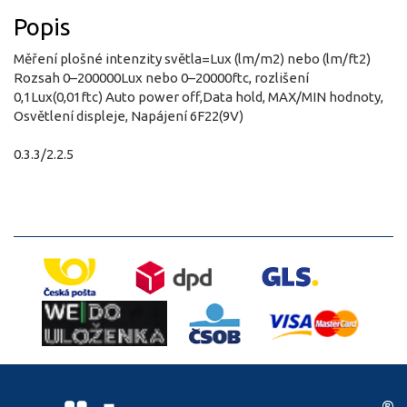
Popis
Měření plošné intenzity světla=Lux (lm/m2) nebo (lm/ft2)
Rozsah 0–200000Lux nebo 0–20000ftc, rozlišení
0,1Lux(0,01ftc) Auto power off,Data hold, MAX/MIN hodnoty,
Osvětlení displeje, Napájení 6F22(9V)
0.3.3/2.2.5