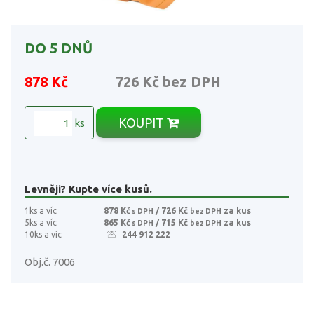
DO 5 DNŮ
878 Kč
726 Kč
bez DPH
KOUPIT
ks
Levněji? Kupte více kusů.
1ks a víc
878 Kč
/ 726 Kč
za kus
s DPH
bez DPH
5ks a víc
865 Kč
/ 715 Kč
za kus
s DPH
bez DPH
10ks a víc
244 912 222
Obj.č. 7006