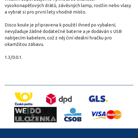
vysokonapěťových drátů, závěsných lamp, rostlin nebo vlasy
a vybrat si pro první lety vhodné místo.
Disco koule je připravena k použití ihned po vybalení,
nevyžaduje žádné dodatečné baterie a je dodáván s USB
nabíjecím kabelem, což z něj činí ideální hračku pro
okamžitou zábavu.
1.3/0.0.1.