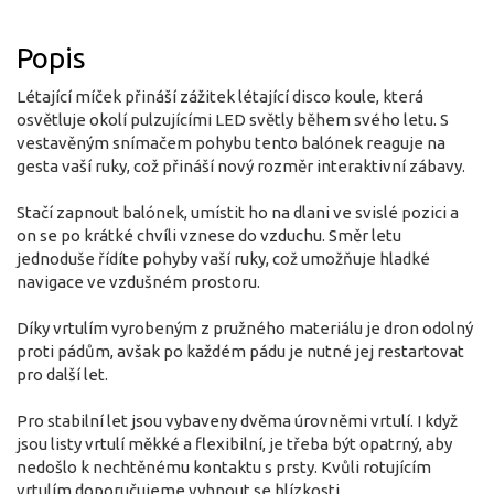
Popis
Létající míček přináší zážitek létající disco koule, která
osvětluje okolí pulzujícími LED světly během svého letu. S
vestavěným snímačem pohybu tento balónek reaguje na
gesta vaší ruky, což přináší nový rozměr interaktivní zábavy.
Stačí zapnout balónek, umístit ho na dlani ve svislé pozici a
on se po krátké chvíli vznese do vzduchu. Směr letu
jednoduše řídíte pohyby vaší ruky, což umožňuje hladké
navigace ve vzdušném prostoru.
Díky vrtulím vyrobeným z pružného materiálu je dron odolný
proti pádům, avšak po každém pádu je nutné jej restartovat
pro další let.
Pro stabilní let jsou vybaveny dvěma úrovněmi vrtulí. I když
jsou listy vrtulí měkké a flexibilní, je třeba být opatrný, aby
nedošlo k nechtěnému kontaktu s prsty. Kvůli rotujícím
vrtulím doporučujeme vyhnout se blízkosti