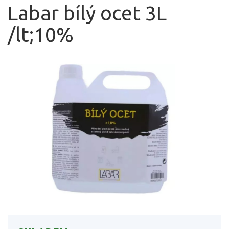
Labar bílý ocet 3L
/lt;10%