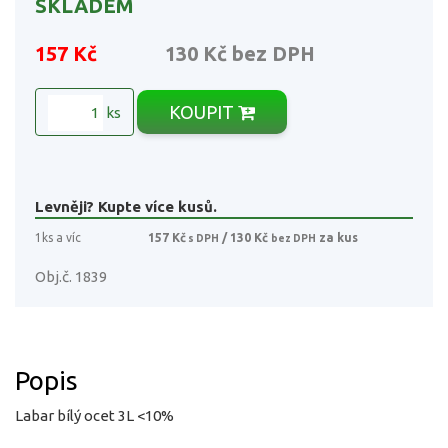
SKLADEM
157 Kč
130 Kč
bez DPH
KOUPIT
ks
Levněji? Kupte více kusů.
1ks a víc
157 Kč
/ 130 Kč
za kus
s DPH
bez DPH
Obj.č. 1839
Popis
Labar bílý ocet 3L <10%