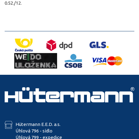
0.52./12.
Hütermann E.E.D. a.s.
Úhlová 796 - sídlo
Úhlová 799 - expedice