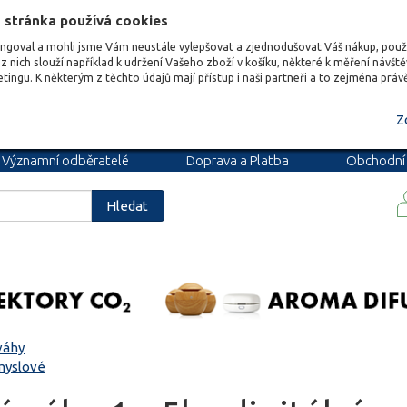
 stránka používá cookies
ungoval a mohli jsme Vám neustále vylepšovat a zjednodušovat Váš nákup, pou
z nich slouží například k udržení Vašeho zboží v košíku, některé k měření návšt
etingu. K některým z těchto údajů mají přístup i naši partneři a to zejména prá
Z
Významní odběratelé
Doprava a Platba
Obchodní
podmínky
Blog
Kariéra
Hledat
váhy
myslové