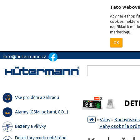
Tato webová
Aby náš eshop f
cookies, některé 
například k mark
marketingu.
OK
info@hutermann.cz
Vše pro dům a zahradu
Alarmy (GSM, požární, CO...)
»
Váhy
»
Kuchyňské 
Váhy osobní a prů
Bazény a vířivky
Detektory oxidu uhličitého