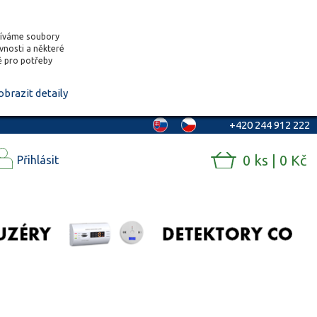
žíváme soubory
ěvnosti a některé
vě pro potřeby
obrazit detaily
+420 244 912 222
0 ks | 0 Kč
Přihlásit