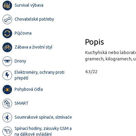
Survival výbava
Chovatelské potřeby
Půjčovna
Popis
Zábava a životní styl
Kuchyňská nebo laborato
gramech, kilogramech, un
Drony
4.3/22
Elektroměry, ochrany proti
přepětí
Pohybová čidla
SMART
Soumrakové spínače, stmívače
Spínací hodiny, zásuvky GSM a
na dálkové ovládání