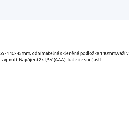
y 165×140×45mm, odnímatelná skleněná podložka 140mm,váží v
vypnutí. Napájení 2×1,5V (AAA), baterie součástí.