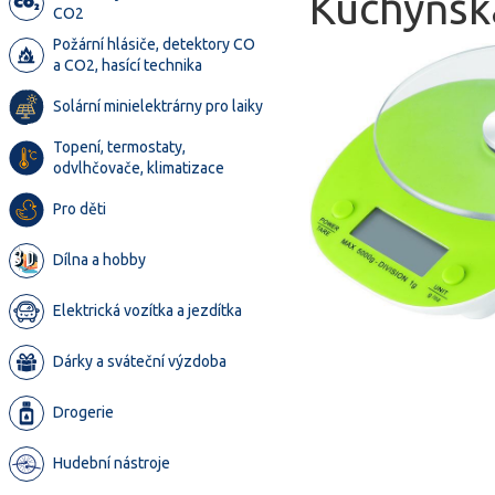
Kuchyňská
CO2
Požární hlásiče, detektory CO
a CO2, hasící technika
Solární minielektrárny pro laiky
Topení, termostaty,
odvlhčovače, klimatizace
Pro děti
Dílna a hobby
Elektrická vozítka a jezdítka
Dárky a sváteční výzdoba
Drogerie
Hudební nástroje