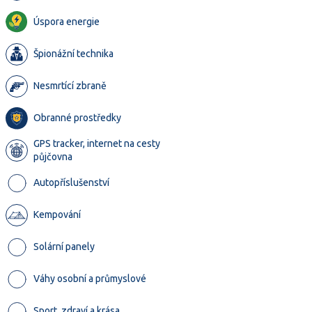
Úspora energie
Špionážní technika
Nesmrtící zbraně
Obranné prostředky
GPS tracker, internet na cesty
půjčovna
Autopříslušenství
Kempování
Solární panely
Váhy osobní a průmyslové
Sport, zdraví a krása