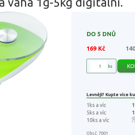
 váha 1g-5kg digitální.
DO 5 DNŮ
169 Kč
14
KO
ks
Levněji? Kupte více ku
1ks a víc
1
5ks a víc
1
10ks a víc
Obj.č. 7001