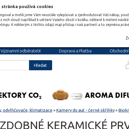
 stránka používá cookies
ungoval a mohli jsme Vám neustále vylepšovat a zjednodušovat Váš nákup, pou
z nich slouží například k udržení Vašeho zboží v košíku, některé k měření návšt
etingu. K některým z těchto údajů mají přístup i naši partneři a to zejména prá
Z
Významní odběratelé
Doprava a Platba
Obchodní
podmínky
Blog
Kariéra
Hledat
, odvlhčovače, klimatizace
»
Kamery do aut - černé skříňky
»
Biok
OZDOBNÉ KERAMICKÉ PRV