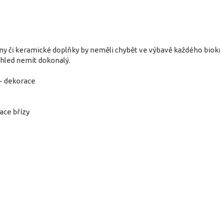
y či keramické doplňky by neměli chybět ve výbavě každého biokr
hled nemít dokonalý.
 - dekorace
ace břízy