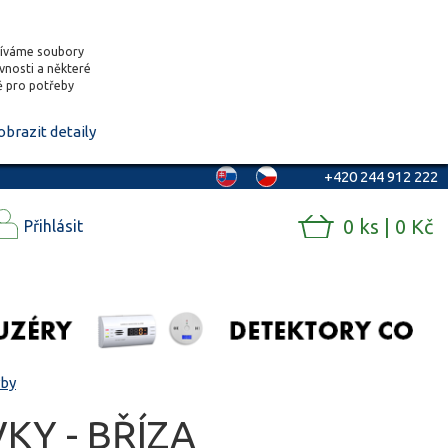
žíváme soubory
ěvnosti a některé
vě pro potřeby
obrazit detaily
+420 244 912 222
0 ks | 0 Kč
Přihlásit
rby
KY - BŘÍZA