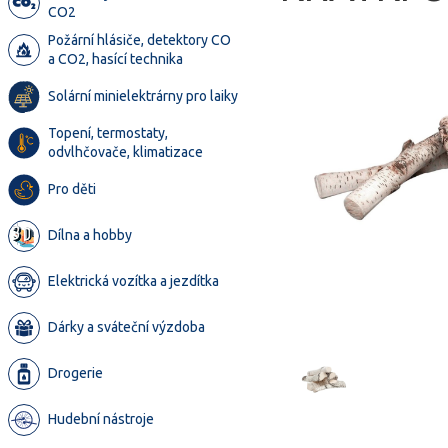
CO2
Požární hlásiče, detektory CO
a CO2, hasící technika
Solární minielektrárny pro laiky
Topení, termostaty,
odvlhčovače, klimatizace
Pro děti
Dílna a hobby
Elektrická vozítka a jezdítka
Dárky a sváteční výzdoba
Drogerie
Hudební nástroje