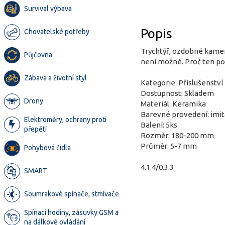
Survival výbava
Popis
Chovatelské potřeby
Trychtýř, ozdobné kamen
Půjčovna
není možné. Proč ten po
Zábava a životní styl
Kategorie: Příslušenství
Dostupnost: Skladem
Drony
Materiál: Keramika
Barevné provedení: imit
Elektroměry, ochrany proti
Balení: 5ks
přepětí
Rozměr: 180-200 mm
Průměr: 5-7 mm
Pohybová čidla
4.1.4/0.3.3
SMART
Soumrakové spínače, stmívače
Spínací hodiny, zásuvky GSM a
na dálkové ovládání