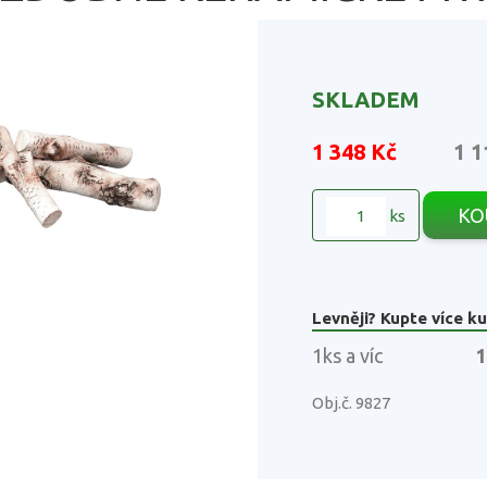
SKLADEM
1 348 Kč
1 1
KO
ks
Levněji? Kupte více ku
1ks a víc
1
Obj.č. 9827