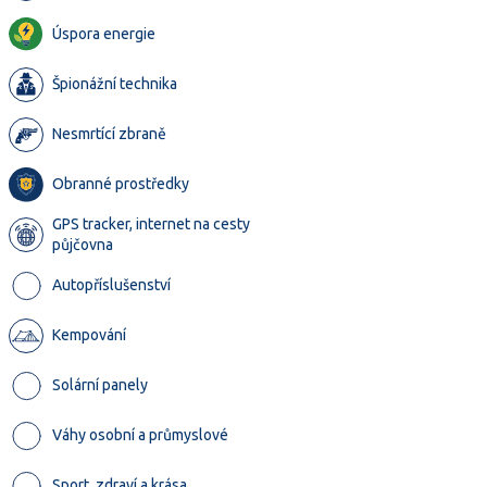
Úspora energie
Špionážní technika
Nesmrtící zbraně
Obranné prostředky
GPS tracker, internet na cesty
půjčovna
Autopříslušenství
Kempování
Solární panely
Váhy osobní a průmyslové
Sport, zdraví a krása