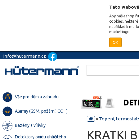
Tato webová
Aby náš eshop f
cookies, některé 
například k mark
marketingu.
OK
info@hutermann.cz
Vše pro dům a zahradu
Alarmy (GSM, požární, CO...)
»
Topení, termostaty
Bazény a vířivky
KRATKI B
Detektory oxidu uhličitého