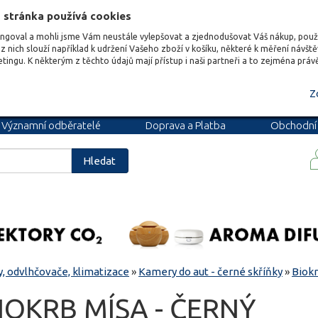
 stránka používá cookies
ungoval a mohli jsme Vám neustále vylepšovat a zjednodušovat Váš nákup, pou
z nich slouží například k udržení Vašeho zboží v košíku, některé k měření návšt
etingu. K některým z těchto údajů mají přístup i naši partneři a to zejména prá
Z
Významní odběratelé
Doprava a Platba
Obchodní
podmínky
Blog
Kariéra
Hledat
, odvlhčovače, klimatizace
»
Kamery do aut - černé skříňky
»
Biok
IOKRB MÍSA - ČERNÝ