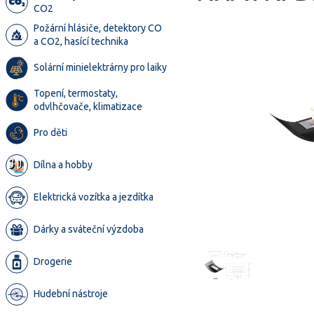
CO2
Požární hlásiče, detektory CO
a CO2, hasící technika
Solární minielektrárny pro laiky
Topení, termostaty,
odvlhčovače, klimatizace
Pro děti
Dílna a hobby
Elektrická vozítka a jezdítka
Dárky a sváteční výzdoba
Drogerie
Hudební nástroje