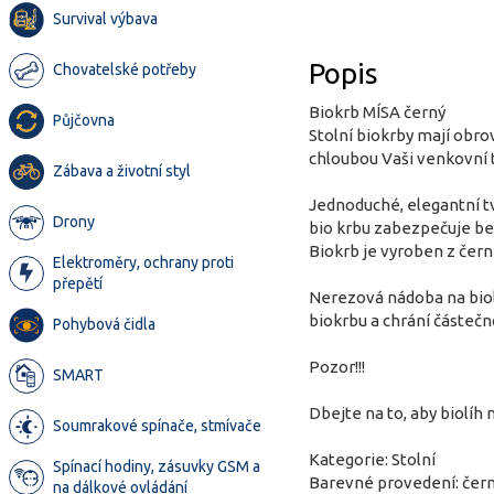
Survival výbava
Popis
Chovatelské potřeby
Biokrb MÍSA černý
Půjčovna
Stolní biokrby mají obro
chloubou Vaši venkovní 
Zábava a životní styl
Jednoduché, elegantní tv
Drony
bio krbu zabezpečuje b
Biokrb je vyroben z čer
Elektroměry, ochrany proti
přepětí
Nerezová nádoba na biolí
biokrbu a chrání částečně
Pohybová čidla
Pozor!!!
SMART
Dbejte na to, aby biolíh
Soumrakové spínače, stmívače
Kategorie: Stolní
Spínací hodiny, zásuvky GSM a
Barevné provedení: čer
na dálkové ovládání