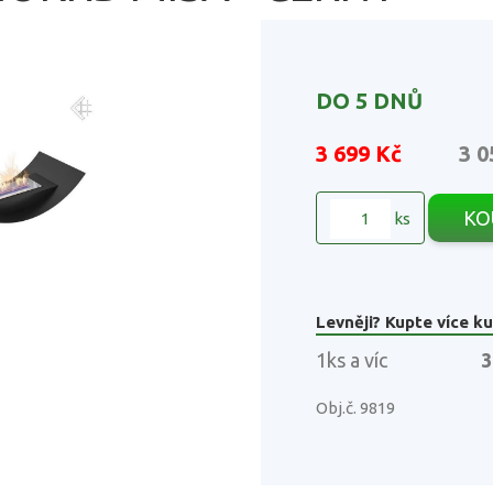
DO 5 DNŮ
3 699 Kč
3 0
KO
ks
Levněji? Kupte více ku
1ks a víc
3
Obj.č. 9819