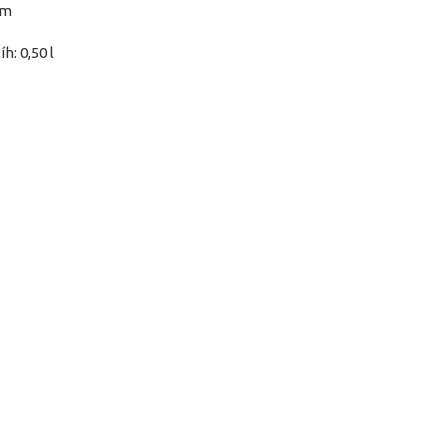
mm
h: 0,50 l