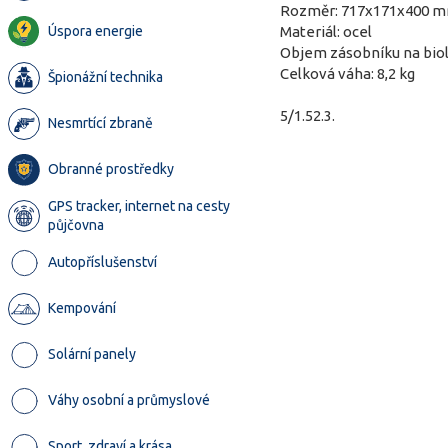
Rozměr: 717x171x400 
Úspora energie
Materiál: ocel
Objem zásobníku na biolí
Celková váha: 8,2 kg
Špionážní technika
5/1.52.3.
Nesmrtící zbraně
Obranné prostředky
GPS tracker, internet na cesty
půjčovna
Autopříslušenství
Kempování
Solární panely
Váhy osobní a průmyslové
Sport, zdraví a krása