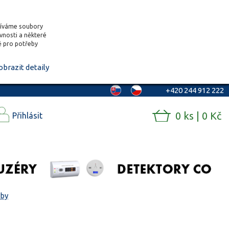
žíváme soubory
ěvnosti a některé
vě pro potřeby
obrazit detaily
+420 244 912 222
0 ks | 0 Kč
Přihlásit
rby