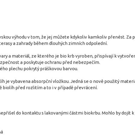
vskou výhodu v tom, že jej můžete kdykoliv kamkoliv přenést. Za 
terasy a zahrady během dlouhých zimních odpolední.
ary a materiál, ze kterého je bio krb vyroben, přispívají k vytvo
ezpečnost a poskytuje ochranu před nebezpečím.
ného plechu pokrytý práškovou barvou.
h je vybavena absorpční vložkou. Jedná se o nově použitý materiá
 biolíh před rozlitím a to i v případě převrácení.
 nepřišel do kontaktu s lakovanými částmi biokrbu. Mohlo by dojít k
ná