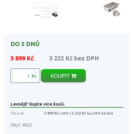
DO 5 DNŮ
3 899 Kč
3 222 Kč
bez DPH
KOUPIT
ks
Levněji? Kupte více kusů.
1ks a víc
3 899 Kč
/ 3 222 Kč
za kus
s DPH
bez DPH
Obj.č. 9822