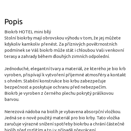
Popis
Biokrb HOTEL mini bílý
Stolní biokrby mají obrovskou výhodu v tom, že jej můžete
kdykoliv kamkoliv přenést. Za příznivých povětrnostních
podmínek se Váš biokrb může stát i chloubou Vaši venkovní
terasy a zahrady během dlouhých zimních odpolední.
Jednoduché, elegantní tvary a materiál, ze kterého je bio krb
vyroben, přispívají k vytvoření příjemné atmosféry a kontakt
s ohněm. Stabilní konstrukce bio krbu zabezpečuje
bezpečnost a poskytuje ochranu před nebezpečím.
Biokrb je vyroben z černého plechu pokrytý práškovou
barvou.
Nerezová nádoba na biolíh je vybavena absorpční vložkou.
Jedná se o nově použitý materiál pro bio krby. Tato vložka
zaručuje výrazné snížení spotřeby biokrbu a chrání částečně
biolíh před rozlitím a to i v případě převrácení.