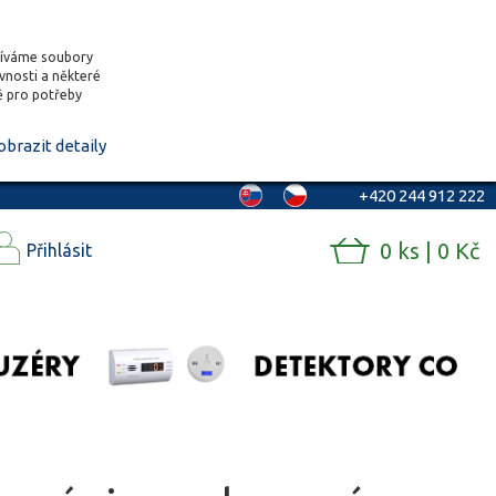
žíváme soubory
ěvnosti a některé
vě pro potřeby
obrazit detaily
+420 244 912 222
0 ks | 0 Kč
Přihlásit