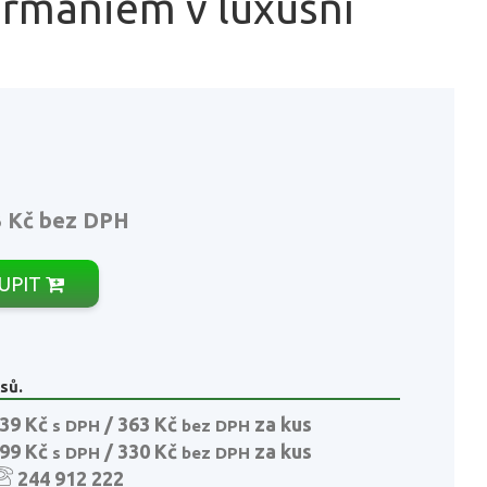
ermániem v luxusní
3 Kč
bez DPH
UPIT
sů.
39 Kč
/ 363 Kč
za kus
s DPH
bez DPH
99 Kč
/ 330 Kč
za kus
s DPH
bez DPH
244 912 222