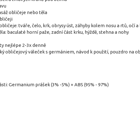
avu
sáž obličeje nebo těla
ličeji
ličeje: tváře, čelo, krk, obrysy úst, záhyby kolem nosu a rtů, očí a 
la: baculaté horní paže, zadní část krku, hýždě, stehna a nohy
ty nejlépe 2-3x denně
ký obličejový váleček s germániem, návod k použití, pouzdro na ob
ásti: Germanium prášek (3% -5%) + ABS (95% - 97%)