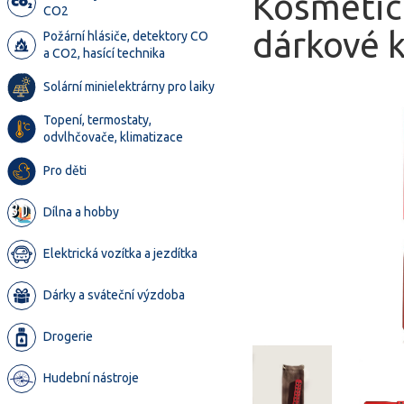
Kosmetick
CO2
dárkové k
Požární hlásiče, detektory CO
a CO2, hasící technika
Solární minielektrárny pro laiky
Topení, termostaty,
odvlhčovače, klimatizace
Pro děti
Dílna a hobby
Elektrická vozítka a jezdítka
Dárky a sváteční výzdoba
Drogerie
Hudební nástroje