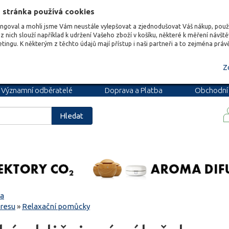
 stránka používá cookies
ungoval a mohli jsme Vám neustále vylepšovat a zjednodušovat Váš nákup, pou
z nich slouží například k udržení Vašeho zboží v košíku, některé k měření návšt
etingu. K některým z těchto údajů mají přístup i naši partneři a to zejména prá
Z
Významní odběratelé
Doprava a Platba
Obchodní
podmínky
Blog
Kariéra
Hledat
sa
tresu
»
Relaxační pomůcky