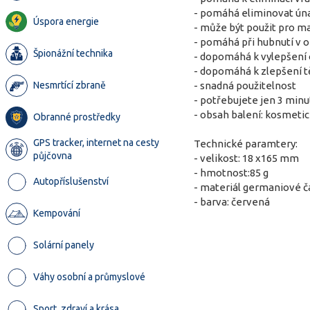
- pomáhá eliminovat ún
Úspora energie
- může být použit pro ma
- pomáhá při hubnutí v ob
Špionážní technika
- dopomáhá k vylepšení ob
- dopomáhá k zlepšení tě
Nesmrtící zbraně
- snadná použitelnost
- potřebujete jen 3 minu
- obsah balení: kosmetic
Obranné prostředky
GPS tracker, internet na cesty
Technické paramtery:
půjčovna
- velikost: 18 x165 mm
- hmotnost:85 g
Autopříslušenství
- materiál germaniové č
- barva: červená
Kempování
Solární panely
Váhy osobní a průmyslové
Sport, zdraví a krása