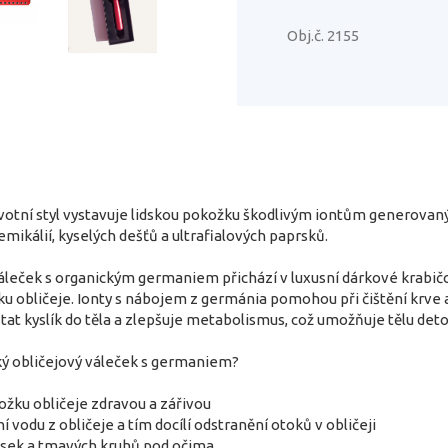
Obj.č. 2155
votní styl vystavuje lidskou pokožku škodlivým iontům generovaný
emikálií, kyselých dešťů a ultrafialových paprsků.
áleček s organickým germaniem přichází v luxusní dárkové krabičc
u obličeje. Ionty s nábojem z germánia pomohou při čištění krve a 
 kyslík do těla a zlepšuje metabolismus, což umožňuje tělu deto
cký obličejový váleček s germaniem?
ožku obličeje zdravou a zářivou
 vodu z obličeje a tím docílí odstranění otoků v obličeji
ásek a tmavých kruhů pod očima