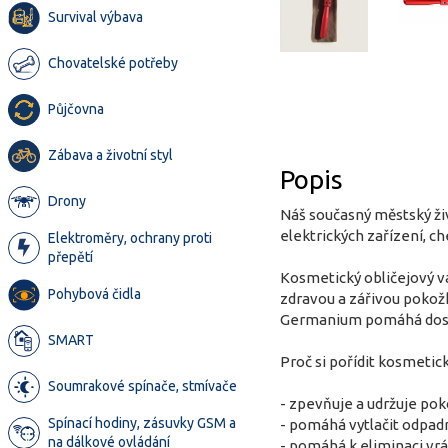
Survival výbava
Chovatelské potřeby
Půjčovna
Zábava a životní styl
Popis
Drony
Náš současný městský ži
elektrických zařízení, ch
Elektroměry, ochrany proti
přepětí
Kosmetický obličejový v
Pohybová čidla
zdravou a zářivou pokožk
Germanium pomáhá dostat
SMART
Proč si pořídit kosmeti
Soumrakové spínače, stmívače
- zpevňuje a udržuje pok
Spínací hodiny, zásuvky GSM a
- pomáhá vytlačit odpadní
na dálkové ovládání
- pomáhá k eliminaci vr