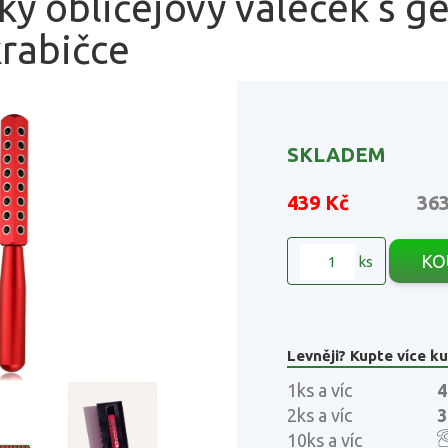
ý obličejový váleček s g
rabičce
SKLADEM
439 Kč
36
KO
ks
Levněji? Kupte více ku
1ks a víc
4
2ks a víc
3
10ks a víc