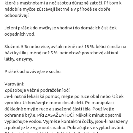
které s mastnotami a nečistotou důrazně zatočí. Přitom k
nádobí a myčce zůstávají šetrné a v přírodě se dobře
odbourávají.
Jelení prášek do myčky je vhodný i do domácích čističek
odpadních vod.
Složení: 5 % nebo více, avšak méně než 15 %: bělicí činidla na
bázi kyslíku, méně než 5 %: neiontové povrchově aktivní
látky, enzymy.
Prášek uchovávejte v suchu.
Varování:
Způsobuje vážné podráždění očí.
Je-li nutná lékařská pomoc, mějte po ruce obal nebo štítek
výrobku. Uchovávejte mimo dosah dětí. Po manipulaci
důkladně omyjte ruce a zasažené části těla. Používejte
ochranné brýle. PŘI ZASAŽENÍ OČÍ: Několik minut opatrně
vyplachujte vodou. Vyjměte kontaktní čočky, jsou-li nasazeny
a pokud je lze vyjmout snadno. Pokračujte ve vyplachování.