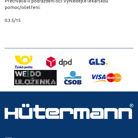
Přetrvává-li podráždění očí: Vyhledejte lékařskou
pomoc/ošetření.
0.3.5/15