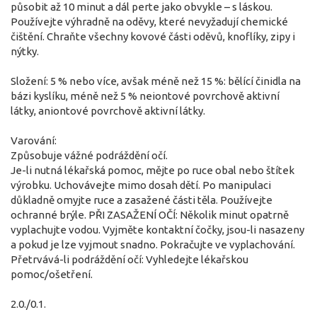
působit až 10 minut a dál perte jako obvykle – s láskou.
Používejte výhradně na oděvy, které nevyžadují chemické
čištění. Chraňte všechny kovové části oděvů, knoflíky, zipy i
nýtky.
Složení: 5 % nebo více, avšak méně než 15 %: bělící činidla na
bázi kyslíku, méně než 5 % neiontové povrchově aktivní
látky, aniontové povrchově aktivní látky.
Varování:
Způsobuje vážné podráždění očí.
Je-li nutná lékařská pomoc, mějte po ruce obal nebo štítek
výrobku. Uchovávejte mimo dosah dětí. Po manipulaci
důkladně omyjte ruce a zasažené části těla. Používejte
ochranné brýle. PŘI ZASAŽENÍ OČÍ: Několik minut opatrně
vyplachujte vodou. Vyjměte kontaktní čočky, jsou-li nasazeny
a pokud je lze vyjmout snadno. Pokračujte ve vyplachování.
Přetrvává-li podráždění očí: Vyhledejte lékařskou
pomoc/ošetření.
2.0./0.1.