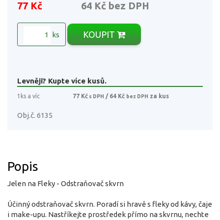
77 Kč
64 Kč
bez DPH
KOUPIT
ks
Levněji? Kupte více kusů.
1ks a víc
77 Kč
/ 64 Kč
za kus
s DPH
bez DPH
Obj.č. 6135
Popis
Jelen na Fleky - Odstraňovač skvrn
Účinný odstraňovač skvrn. Poradí si hravě s fleky od kávy, čaje
i make-upu. Nastříkejte prostředek přímo na skvrnu, nechte