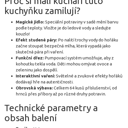
Proč si malí kuchaři tuto
kuchyňku zamilují?
Magické jídlo:
Speciální potraviny v sadě mění barvu
podle teploty. Vložte je do ledové vody a sledujte
kouzlo!
Efekt studené páry:
Po nalití trochy vody do hořáku
začne stoupat bezpečná mlha, která vypadá jako
skutečná pára při vaření.
Funkční dřez:
Pumpovací systém umožňuje, aby z
kohoutku tekla voda. Děti mohou omývat ovoce a
zeleninu jako dospělí.
Interaktivní vaření:
Světelné a zvukové efekty hořáků
dodávají hře na autentičnosti.
Obrovská výbava:
Celkem 64 kusů příslušenství, od
hrnců přes příbory až po různé druhy potravin.
Technické parametry a
obsah balení