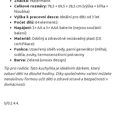
Značka:
Hutermann
Celkové rozměry:
78,5 × 69,5 × 28,5 cm (výška × šířka ×
hloubka)
Výška k pracovní desce:
Ideální pro děti od 3 let
Počet dílů:
64 elementů
Napájení:
3× AA a 3× AAA baterie (nejsou součástí
balení)
Materiál:
Odolný a zdravotně nezávadný plast (CE
certifikace)
Funkce:
Uzavřený oběh vody, parní generátor (mlha),
světla, zvuky, termosenzitivní potraviny
Barva:
Zelená (unisex design)
Tip pro rodiče: Tato kuchyňka je ideálním dárkem, který
zabaví děti na dlouhé hodiny. Díky společnému vaření můžete
nenásilnou formou učit děti o zdravé stravě a bezpečnosti v
domácnosti.
5/0.2.4.4.