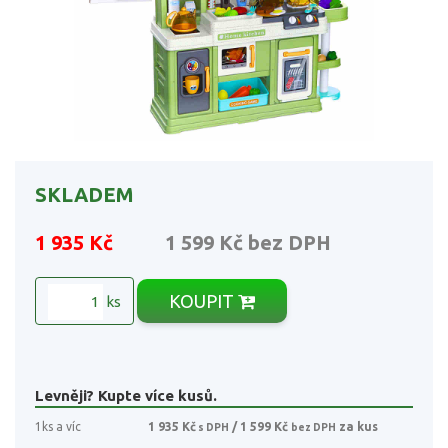
SKLADEM
1 935 Kč
1 599 Kč
bez DPH
KOUPIT
ks
Levněji? Kupte více kusů.
1ks a víc
1 935 Kč
/ 1 599 Kč
za kus
s DPH
bez DPH