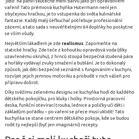
'jídlo' na pánvi skutečně mění barvu jako při opravdovém
vaření! Tato prémiová kuchyňka Hutermann není jen
obyčejnou hračkou, je to vstupenka do světa kulinářské
fantazie. Každý malý šéfkuchař potřebuje profesionální
zázemí, a tato sada s neuvěřitelnými 64 doplňky ho poskytne
se vším všudy.
Největším lákadlem je zde
realismus
. Zapomeňte na
statické hračky. Zde teče z kohoutku opravdová voda (díky
uzavřenému okruhu), z hrnců stoupá bezpečná studená pára
a hořáky vydávají zvuky smažení a bublání. Je to dokonalý
způsob, jak děti bezpečně seznámit s fungováním v kuchyni,
rozvíjet jejich jemnou motoriku a probudit v nich vášeň pro
přípravu dobrot.
Díky svěžímu zelenému designu se kuchyňka hodí do každého
dětského pokojíčku, pro kluky i holky. Prostorná pracovní
deska, funkční otevírací trouba, lednice a poličky učí děti i
základům pořádku – po vaření se přece musí uklidit! Tato
kuchyňka se stane centrem dětského pokoje, kde se budou
rodit ty nejlepší (byť jen imaginární) recepty.