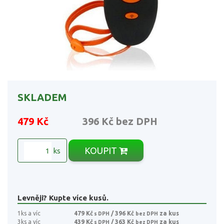
SKLADEM
479 Kč
396 Kč
bez DPH
KOUPIT
ks
Levněji? Kupte více kusů.
1ks a víc
479 Kč
/ 396 Kč
za kus
s DPH
bez DPH
3ks a víc
439 Kč
/ 363 Kč
za kus
s DPH
bez DPH