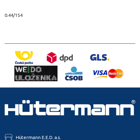
0.44/154
Hütermann E.E.D. a.s.