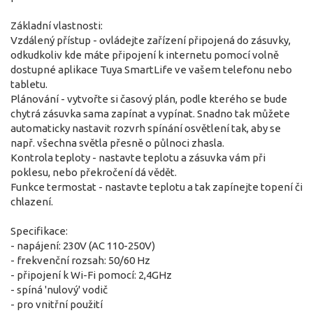
Základní vlastnosti:
Vzdálený přístup - ovládejte zařízení připojená do zásuvky,
odkudkoliv kde máte připojení k internetu pomocí volně
dostupné aplikace Tuya SmartLife ve vašem telefonu nebo
tabletu.
Plánování - vytvořte si časový plán, podle kterého se bude
chytrá zásuvka sama zapínat a vypínat. Snadno tak můžete
automaticky nastavit rozvrh spínání osvětlení tak, aby se
např. všechna světla přesně o půlnoci zhasla.
Kontrola teploty - nastavte teplotu a zásuvka vám při
poklesu, nebo překročení dá vědět.
Funkce termostat - nastavte teplotu a tak zapínejte topení či
chlazení.
Specifikace:
- napájení: 230V (AC 110-250V)
- frekvenční rozsah: 50/60 Hz
- připojení k Wi-Fi pomocí: 2,4GHz
- spíná 'nulový' vodič
- pro vnitřní použití