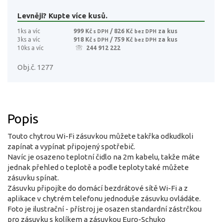
Levněji? Kupte více kusů.
1ks a víc
999 Kč
/ 826 Kč
za kus
s DPH
bez DPH
3ks a víc
918 Kč
/ 759 Kč
za kus
s DPH
bez DPH
10ks a víc
244 912 222
Obj.č. 1277
Popis
Touto chytrou Wi-Fi zásuvkou můžete takřka odkudkoli
zapínat a vypínat připojený spotřebič.
Navíc je osazeno teplotní čidlo na 2m kabelu, takže máte
jednak přehled o teplotě a podle teploty také můžete
zásuvku spínat.
Zásuvku připojíte do domácí bezdrátové sítě Wi-Fi a z
aplikace v chytrém telefonu jednoduše zásuvku ovládáte.
Foto je ilustrační - přístroj je osazen standardní zástrčkou
pro zásuvku s kolíkem a zásuvkou Euro-Schuko