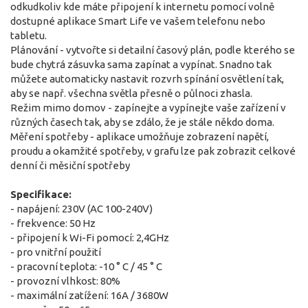
odkudkoliv kde máte připojení k internetu pomocí volně
dostupné aplikace Smart Life ve vašem telefonu nebo
tabletu.
Plánování - vytvořte si detailní časový plán, podle kterého se
bude chytrá zásuvka sama zapínat a vypínat. Snadno tak
můžete automaticky nastavit rozvrh spínání osvětlení tak,
aby se např. všechna světla přesně o půlnoci zhasla.
Režim mimo domov - zapínejte a vypínejte vaše zařízení v
různých časech tak, aby se zdálo, že je stále někdo doma.
Měření spotřeby - aplikace umožňuje zobrazení napětí,
proudu a okamžité spotřeby, v grafu lze pak zobrazit celkové
denní či měsiční spotřeby
Specifikace:
- napájení: 230V (AC 100-240V)
- frekvence: 50 Hz
- připojení k Wi-Fi pomocí: 2,4GHz
- pro vnitřní použití
- pracovní teplota: -10 ° C / 45 ° C
- provozní vlhkost: 80%
- maximální zatížení: 16A / 3680W