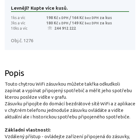
Levněji? Kupte více kusů.
1ks a víc
198 Kč
/ 164 Kč
za kus
s DPH
bez DPH
3ks a víc
180 Kč
/ 149 Kč
za kus
s DPH
bez DPH
10ks a víc
244 912 222
Obj.č. 1276
Popis
Touto chytrou WiFi zásuvkou můžete takřka odkudkoli
zapínat a vypínat připojený spotřebič a měřit jeho spotřebu
kterou posléze vidíte v grafu.
Zásuvku připojíte do domácí bezdrátové sítě WiFi a z aplikace
v chytrém telefonu jednoduše zásuvku ovládáte a vidíte
aktuální ale i historickou spotřebu připojeného spotřebiče.
Základní vlastnosti:
Vzdálený přístup - ovládejte zařízení připojená do zásuvky,