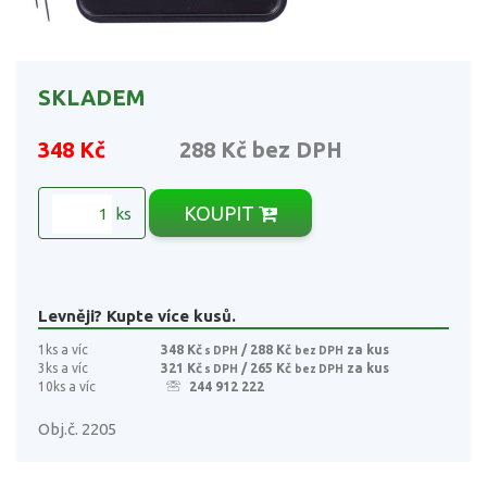
SKLADEM
348 Kč
288 Kč
bez DPH
KOUPIT
ks
Levněji? Kupte více kusů.
1ks a víc
348 Kč
/ 288 Kč
za kus
s DPH
bez DPH
3ks a víc
321 Kč
/ 265 Kč
za kus
s DPH
bez DPH
10ks a víc
244 912 222
Obj.č. 2205