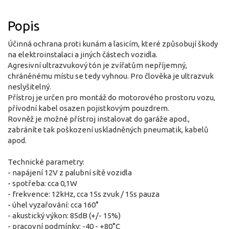
Popis
Účinná ochrana proti kunám a lasicím, které způsobují škody
na elektroinstalaci a jiných částech vozidla.
Agresivní ultrazvukový tón je zvířatům nepříjemný,
chráněnému místu se tedy vyhnou. Pro člověka je ultrazvuk
neslyšitelný.
Přístroj je určen pro montáž do motorového prostoru vozu,
přívodní kabel osazen pojistkovým pouzdrem.
Rovněž je možné přístroj instalovat do garáže apod.,
zabráníte tak poškození uskladněných pneumatik, kabelů
apod.
Technické parametry:
- napájení 12V z palubní sítě vozidla
- spotřeba: cca 0,1W
- frekvence: 12kHz, cca 15s zvuk / 15s pauza
- úhel vyzařování: cca 160°
- akustický výkon: 85dB (+/- 15%)
- pracovní podmínky: -40 - +80°C