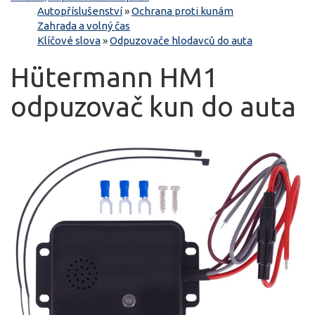
Autopříslušenství
»
Ochrana proti kunám
Zahrada a volný čas
Klíčové slova
»
Odpuzovače hlodavců do auta
Hütermann HM1
odpuzovač kun do auta