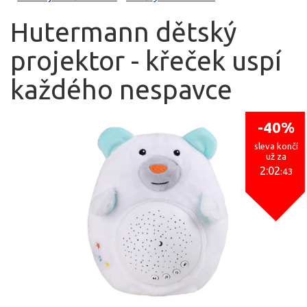
Hutermann dětský
projektor - křeček uspí
každého nespavce
-40%
sleva končí
už za
2:02
:43