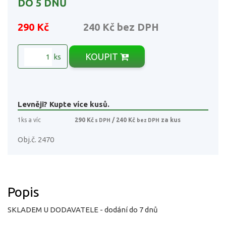
DO 5 DNŮ
290 Kč
240 Kč
bez DPH
KOUPIT
ks
Levněji? Kupte více kusů.
1ks a víc
290 Kč
/ 240 Kč
za kus
s DPH
bez DPH
Obj.č. 2470
Popis
SKLADEM U DODAVATELE - dodání do 7 dnů