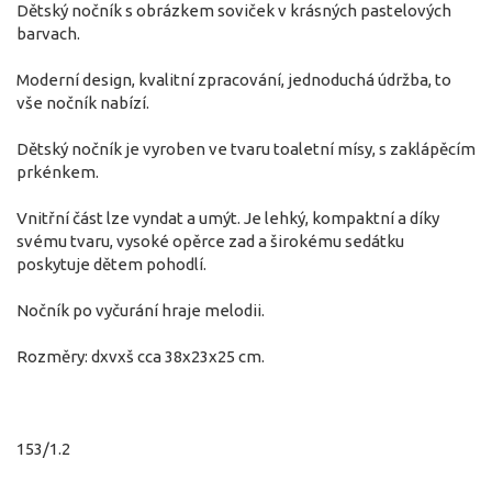
Dětský nočník s obrázkem soviček v krásných pastelových
barvach.
Moderní design, kvalitní zpracování, jednoduchá údržba, to
vše nočník nabízí.
Dětský nočník je vyroben ve tvaru toaletní mísy, s zaklápěcím
prkénkem.
Vnitřní část lze vyndat a umýt. Je lehký, kompaktní a díky
svému tvaru, vysoké opěrce zad a širokému sedátku
poskytuje dětem pohodlí.
Nočník po vyčurání hraje melodii.
Rozměry: dxvxš cca 38x23x25 cm.
153/1.2