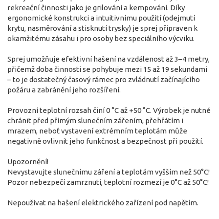
rekreační činnosti jako je grilování a kempování. Díky
ergonomické konstrukci a intuitivnímu použití (odejmutí
krytu, nasměrování a stisknutí trysky) je sprej připraven k
okamžitému zásahu i pro osoby bez speciálního výcviku.
Sprej umožňuje efektivní hašení na vzdálenost až 3–4 metry,
přičemž doba činnosti se pohybuje mezi 15 až 19 sekundami
– to je dostatečný časový rámec pro zvládnutí začínajícího
požáru a zabránění jeho rozšíření.
Provozní teplotní rozsah činí 0 °C až +50 °C. Výrobek je nutné
chránit před přímým slunečním zářením, přehřátím i
mrazem, neboť vystavení extrémním teplotám může
negativně ovlivnit jeho funkčnost a bezpečnost při použití.
Upozornění!
Nevystavujte slunečnímu záření a teplotám vyšším než 50°C!
Pozor nebezpečí zamrznutí, teplotní rozmezí je 0°C až 50°C!
Nepoužívat na hašení elektrického zařízení pod napětím.