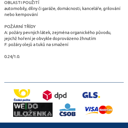
OBLASTI POUŽITÍ
automobily, dílny či garáže, domácnosti, kanceláře, grilování
nebo kempování
POŽÁRNÍ TŘÍDY
A: požáry pevných látek, zejména organického původu,
jejichž hoření je obvykle doprovázeno žhnutím
F: požáry olejů a tuků na smažení
0.24/1.0.