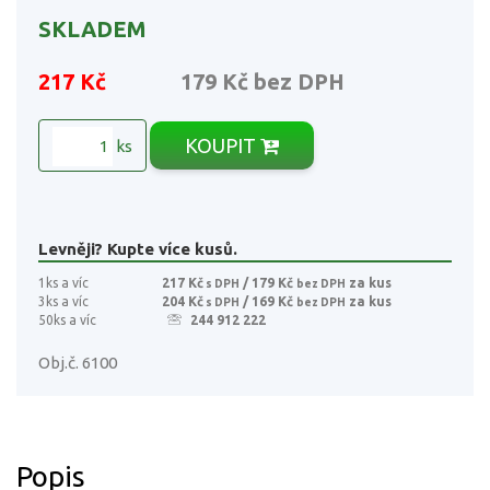
SKLADEM
217 Kč
179 Kč
bez DPH
KOUPIT
ks
Levněji? Kupte více kusů.
1ks a víc
217 Kč
/ 179 Kč
za kus
s DPH
bez DPH
3ks a víc
204 Kč
/ 169 Kč
za kus
s DPH
bez DPH
50ks a víc
244 912 222
Obj.č. 6100
Popis