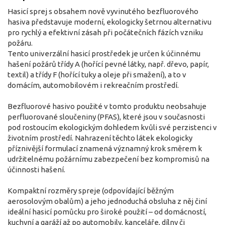
Hasicí sprej s obsahem nově vyvinutého bezfluorového
hasiva představuje moderní, ekologicky šetrnou alternativu
pro rychlý a efektivní zásah při počátečních fázích vzniku
požáru.
Tento univerzální hasicí prostředek je určen k účinnému
hašení požárů třídy A (hořící pevné látky, např. dřevo, papír,
textil) a třídy F (hořící tuky a oleje při smažení), a to v
domácím, automobilovém i rekreačním prostředí.
Bezfluorové hasivo použité v tomto produktu neobsahuje
perfluorované sloučeniny (PFAS), které jsou v současnosti
pod rostoucím ekologickým dohledem kvůli své perzistenci v
životním prostředí. Nahrazení těchto látek ekologicky
příznivější formulací znamená významný krok směrem k
udržitelnému požárnímu zabezpečení bez kompromisů na
účinnosti hašení.
Kompaktní rozměry spreje (odpovídající běžným
aerosolovým obalům) a jeho jednoduchá obsluha z něj činí
ideální hasicí pomůcku pro široké použití – od domácností,
kuchyní a garáží až po automobily, kanceláře, dílny či