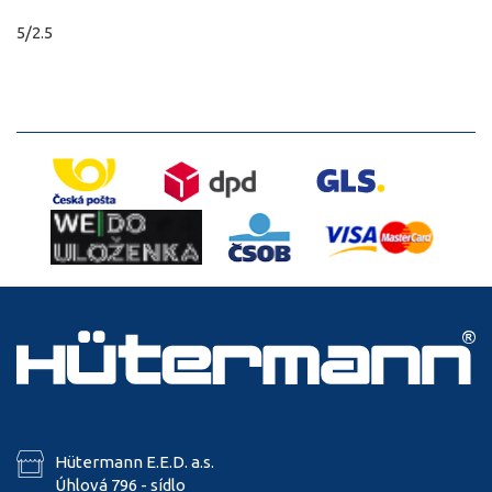
5/2.5
Hütermann E.E.D. a.s.
Úhlová 796 - sídlo