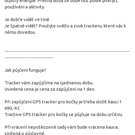
úspory energie. Přesná doba se bude lišit podle pokrytí,
používání a aktivity.
Je dobře vidět ve tmě
Je špatně vidět? Použijte světlo a zvuk trackeru, které vás k
němu dovedou.
---------------------------------------------------------------------
---------------------------
Jak půjčení funguje?
Tracker vám zapůjčíme na sjednanou dobu.
Uvedená cena je cena za zapůjčení na 1 den.
Při zapůjčení GPS tracker pro kočky je třeba složit kauci 1
690,-Kč
Tractive GPS tracker pro kočky se půjčuje na dobu určitou.
Při vrácení nepoškozené sady vám bude vrácena kauce,
snížená o půjčovné.