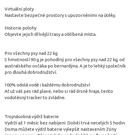
Virtuální ploty
Nastavte bezpečné prostory s upozorněními na útěky.
Historie polohy
Objevte jejich dřívější trasy a oblíbená místa.
Pro všechny psy nad 22 kg
S hmotností 90 g je pohodlný pro všechny psy nad 22 kg, od
australského ovčáka po bernardýna. A je to lehký společník
pro dlouhá dobrodružství.
100% odolá vodě i každému dobrodružství
Ať už váš pes rád plave, nebo si rád drsně hraje, tento
vodotěsný tracker to zvládne.
Trojnásobná výdrž baterie
Vydrží až 1 měsíc bez nabíjení. Dobití trvá necelých 5 hodin.
Doma můžete výdrž baterie vylepšit nastavením Zóny