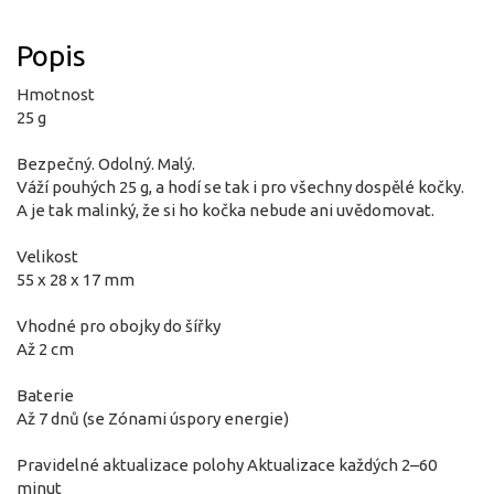
Popis
Hmotnost
25 g
Bezpečný. Odolný. Malý.
Váží pouhých 25 g, a hodí se tak i pro všechny dospělé kočky.
A je tak malinký, že si ho kočka nebude ani uvědomovat.
Velikost
55 x 28 x 17 mm
Vhodné pro obojky do šířky
Až 2 cm
Baterie
Až 7 dnů (se Zónami úspory energie)
Pravidelné aktualizace polohy Aktualizace každých 2–60
minut