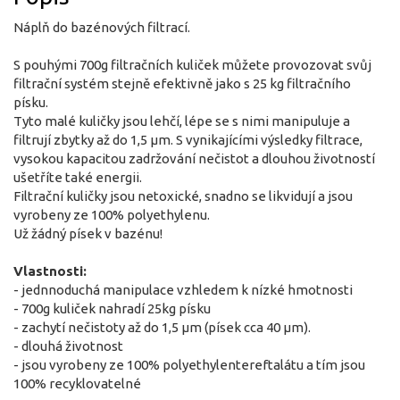
Náplň do bazénových filtrací.
S pouhými 700g filtračních kuliček můžete provozovat svůj
filtrační systém stejně efektivně jako s 25 kg filtračního
písku.
Tyto malé kuličky jsou lehčí, lépe se s nimi manipuluje a
filtrují zbytky až do 1,5 µm. S vynikajícími výsledky filtrace,
vysokou kapacitou zadržování nečistot a dlouhou životností
ušetříte také energii.
Filtrační kuličky jsou netoxické, snadno se likvidují a jsou
vyrobeny ze 100% polyethylenu.
Už žádný písek v bazénu!
Vlastnosti:
- jednnoduchá manipulace vzhledem k nízké hmotnosti
- 700g kuliček nahradí 25kg písku
- zachytí nečistoty až do 1,5 µm (písek cca 40 µm).
- dlouhá životnost
- jsou vyrobeny ze 100% polyethylente­reftalátu a tím jsou
100% recyklovatelné