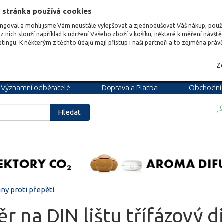
 stránka používá cookies
ungoval a mohli jsme Vám neustále vylepšovat a zjednodušovat Váš nákup, pou
z nich slouží například k udržení Vašeho zboží v košíku, některé k měření návšt
etingu. K některým z těchto údajů mají přístup i naši partneři a to zejména prá
Z
Významní odběratelé
Doprava a Platba
Obchodní
podmínky
Blog
Kariéra
Hledat
ny proti přepětí
r na DIN lištu třífázový d