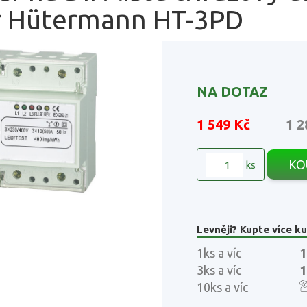
 Hütermann HT-3PD
NA DOTAZ
1 549 Kč
1 2
KO
ks
Levněji? Kupte více ku
1ks a víc
1
3ks a víc
1
10ks a víc