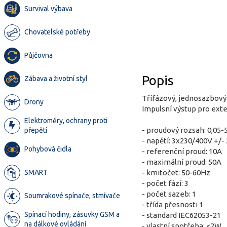
Survival výbava
Chovatelské potřeby
Půjčovna
Popis
Zábava a životní styl
Třífázový, jednosazbový
Drony
Impulsní výstup pro ext
Elektroměry, ochrany proti
- proudový rozsah: 0,05-
přepětí
- napětí: 3x230/400V +/-
Pohybová čidla
- referenční proud: 10A
- maximální proud: 50A
SMART
- kmitočet: 50-60Hz
- počet fází: 3
- počet sazeb: 1
Soumrakové spínače, stmívače
- třída přesnosti 1
Spínací hodiny, zásuvky GSM a
- standard IEC62053-21
na dálkové ovládání
- vlastní spotřeba: <2W