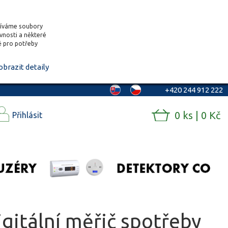
žíváme soubory
ěvnosti a některé
vě pro potřeby
obrazit detaily
+420 244 912 222
0 ks | 0 Kč
Přihlásit
igitální měřič spotřeby