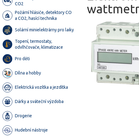
CO2
wattmetr
Požární hlásiče, detektory CO
a CO2, hasící technika
Solární minielektrárny pro laiky
Topení, termostaty,
odvlhčovače, klimatizace
Pro děti
Dílna a hobby
Elektrická vozítka a jezdítka
Dárky a sváteční výzdoba
Drogerie
Hudební nástroje