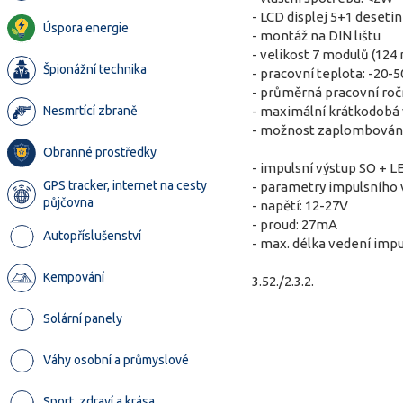
- LCD displej 5+1 deseti
Úspora energie
- montáž na DIN lištu
- velikost 7 modulů (1
Špionážní technika
- pracovní teplota: -20-5
- průměrná pracovní roč
Nesmrtící zbraně
- maximální krátkodobá 
- možnost zaplombován
Obranné prostředky
- impulsní výstup SO + L
GPS tracker, internet na cesty
- parametry impulsního 
půjčovna
- napětí: 12-27V
- proud: 27mA
Autopříslušenství
- max. délka vedení imp
Kempování
3.52./2.3.2.
Solární panely
Váhy osobní a průmyslové
Sport, zdraví a krása