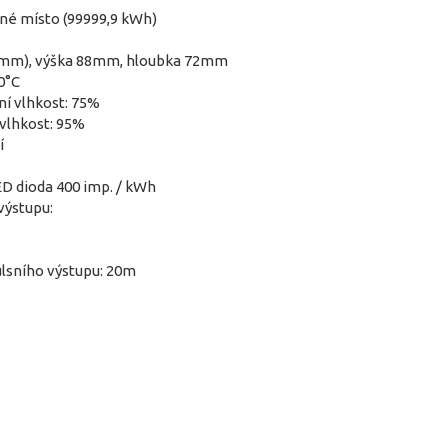
nné místo (99999,9 kWh)
24 mm), výška 88mm, hloubka 72mm
0°C
ní vlhkost: 75%
vlhkost: 95%
í
ED dioda 400 imp. / kWh
výstupu:
ulsního výstupu: 20m