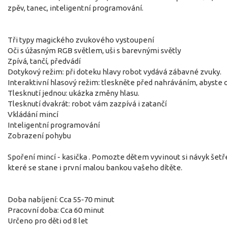
zpěv, tanec, inteligentní programování.
Tři typy magického zvukového vystoupení
Oči s úžasným RGB světlem, uši s barevnými světly
Zpívá, tančí, předvádí
Dotykový režim: při doteku hlavy robot vydává zábavné zvuky.
Interaktivní hlasový režim: tleskněte před nahráváním, abyste o
Tlesknutí jednou: ukázka změny hlasu.
Tlesknutí dvakrát: robot vám zazpívá i zatančí
Vkládání mincí
Inteligentní programování
Zobrazení pohybu
Spoření mincí - kasička . Pomozte dětem vyvinout si návyk šet
které se stane i první malou bankou vašeho dítěte.
Doba nabíjení: Cca 55-70 minut
Pracovní doba: Cca 60 minut
Určeno pro děti od 8 let