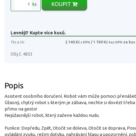
KOUPIT
ks
Levněji? Kupte více kusů.
1ks a víc
2 140 Kč
/ 1 769 Kč
za kus
s DPH
bez DPH
Obj.č. 4853
Popis
Asistent osobního doručení. Robot vám může pomoci přenášet
Úžasný, chytrý robot s kterým je zábava, nechte si dovézt třeba
přímo na gesto!
Nejúžasnější robot, který zažene každou nudu.
Funkce: Dopředu, Zpět, Otočit se doleva, Otočit se doprava, Pos
ovládání zvuku, režim dotyku, nahrávání hlasu a upozornění, zo