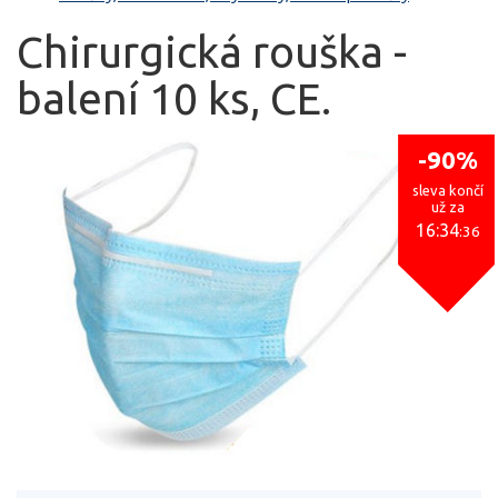
Chirurgická rouška -
balení 10 ks, CE.
-90%
sleva končí
už za
16:34
:35