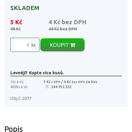
SKLADEM
5 Kč
4 Kč
bez DPH
48 Kč
40 Kč
bez DPH
KOUPIT
ks
Levněji? Kupte více kusů.
1ks a víc
5 Kč
/ 4 Kč
za kus
s DPH
bez DPH
400ks a víc
244 912 222
Obj.č. 2077
Popis