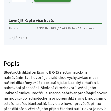
Levněji? Kupte více kusů.
1ks a víc
2 995 Kč
/ 2 475 Kč
za kus
s DPH
bez DPH
Obj.č. 6130
Popis
Bluetooth diktafon Esonic BR-25 s automatickým
nahráváním tel. hovorů je praktickou vychytávkou mezi
našimi diktafony. Může posloužit jako klasický diktafon k
nahrávání přednášek, školení, či rozhovorů, avšak jeho
unikátní funkce umožňuje snadno nahrávat probíhající hovor
na mobilu (po jednoduchém připojení diktafonu k mobilnímu
telefonu přes bluetooth). Navíc lze hovor provádět přímo
přes diktafon, včetně jeho přijetí či odmítnutí. Hovor je navíc