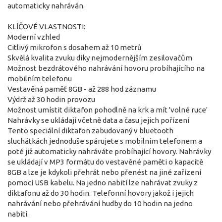
automaticky nahráván.
KLÍČOVÉ VLASTNOSTI:
Moderní vzhled
Citlivý mikrofon s dosahem až 10 metrů
Skvělá kvalita zvuku díky nejmodernějším zesilovačům
Možnost bezdrátového nahrávání hovoru probíhajícího na
mobilním telefonu
Vestavěná paměť 8GB - až 288 hod záznamu
Výdrž až 30 hodin provozu
Možnost umístit diktafon pohodlně na krk a mít 'volné ruce'
Nahrávky se ukládají včetně data a času jejich pořízení
Tento speciální diktafon zabudovaný v bluetooth
sluchátkách jednoduše spárujete s mobilním telefonem a
poté již automaticky nahráváte probíhající hovory. Nahrávky
se ukládají v MP3 formátu do vestavěné paměti o kapacitě
8GB a lze je kdykoli přehrát nebo přenést na jiné zařízení
pomocí USB kabelu. Na jedno nabití lze nahrávat zvuky z
diktafonu až do 30 hodin. Telefonní hovory jakož i jejich
nahrávání nebo přehrávání hudby do 10 hodin na jedno
nabití.