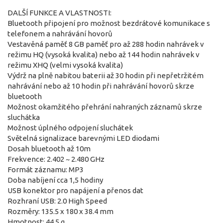
DALŠÍ FUNKCE A VLASTNOSTI:
Bluetooth připojení pro možnost bezdrátové komunikace s
telefonem a nahrávání hovorů
Vestavěná paměť 8 GB paměť pro až 288 hodin nahrávek v
režimu HQ (vysoká kvalita) nebo až 144 hodin nahrávek v
režimu XHQ (velmi vysoká kvalita)
Výdrž na plně nabitou baterii až 30 hodin při nepřetržitém
nahrávání nebo až 10 hodin při nahrávání hovorů skrze
bluetooth
Možnost okamžitého přehrání nahraných záznamů skrze
sluchátka
Možnost úplného odpojení sluchátek
Světelná signalizace barevnými LED diodami
Dosah bluetooth až 10m
Frekvence: 2.402 ~ 2.480 GHz
Formát záznamu: MP3
Doba nabíjení cca 1,5 hodiny
USB konektor pro napájení a přenos dat
Rozhraní USB: 2.0 High Speed
Rozměry: 135.5 x 180 x 38.4 mm
Hmotnost: 44,5 g