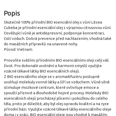
Popis
Skutečně 100% přírodní BIO esenciální olej s vůní Litsea
Cubeba je přírodní esenciální olej s výraznou citrusovou vůní.
Osvěžující vůně je antidepresivní, podporuje koncentraci,
čistí vzduch. Dobrá prevence před nachlazením, vhodná také
do masážních přípravků na unavené nohy.
Původ: Vietnam
Provoňte svěžími přírodními BIO esenciálními oleji celý váš
život. Pro dokonalé uvolnění a harmonii smyslů využijte
vzácné těkavé látky BIO esenciálních olejů.
Z BIO esenciálního oleje se v aromadifuzéru postupně
uvolňují molekuly vonné látky a šíří se vzduchem. Vůně silně
stimuluje mozkové centrum, které ovlivňuje emoce a
spouští příznivé a dlouhodobé hojivé procesy. Molekuly BIO
esenciálních olejů procházejí plícemi i pokožkou do celého
těla, proto je důležité, aby byl olej opravdu kvalitní a na ryze
přírodní bázi. Využijte vzácné těkavé látky esenciálního oleje
doma i v práci. BIO esenciální oleje jsou vhodné k masážím,