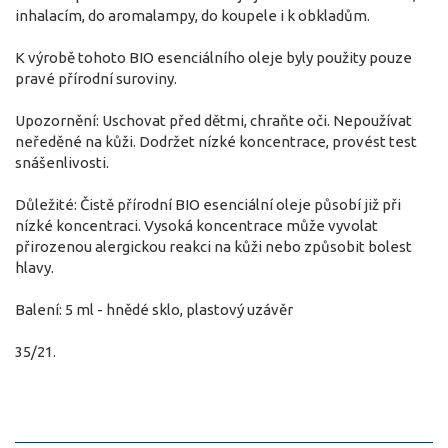
inhalacím, do aromalampy, do koupele i k obkladům.
K výrobě tohoto BIO esenciálního oleje byly použity pouze
pravé přírodní suroviny.
Upozornění: Uschovat před dětmi, chraňte oči. Nepoužívat
neředěné na kůži. Dodržet nízké koncentrace, provést test
snášenlivosti.
Důležité: Čistě přírodní BIO esenciální oleje působí již při
nízké koncentraci. Vysoká koncentrace může vyvolat
přirozenou alergickou reakci na kůži nebo způsobit bolest
hlavy.
Balení: 5 ml - hnědé sklo, plastový uzávěr
35/21.