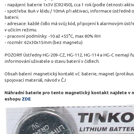
- napájení: baterie 1x3V (CR2450), cca 1 rok (podle četnosti akti
- spotřeba: 8uA v klidu / 10mA při aktivaci, informace ústředně 
baterii.
- adresace: každé čidlo má svůj kód, připojení k alarmovým ús
v učícím režimu.
- pracovní podmínky: -10 až +55°C, max 80% RH
- rozměr: 62x30x15mm (bez magnetu)
POZOR!!! Ústředny HG-209-CZ, HG-112, HG-114 a HG-C nemají f
informování uživatele o stavu baterií v čidlech.
Obsah balení: magnetický kontakt vč. baterie, magnet (protikus
spojovací materiál, návod v ČJ
Náhradní baterie pro tento magnetický kontakt najdete v 
eshopu
ZDE