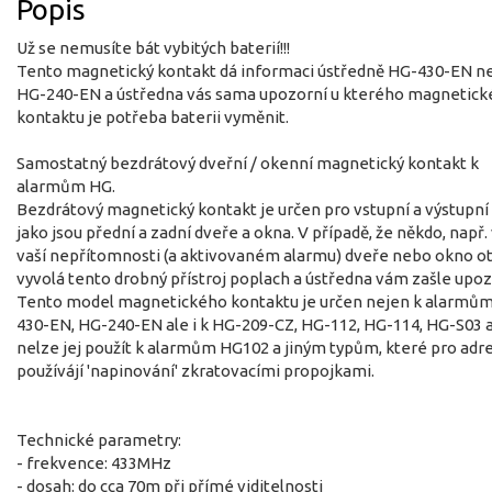
Popis
Už se nemusíte bát vybitých baterií!!!
Tento magnetický kontakt dá informaci ústředně HG-430-EN n
HG-240-EN a ústředna vás sama upozorní u kterého magnetic
kontaktu je potřeba baterii vyměnit.
Samostatný bezdrátový dveřní / okenní magnetický kontakt k
alarmům HG.
Bezdrátový magnetický kontakt je určen pro vstupní a výstupní
jako jsou přední a zadní dveře a okna. V případě, že někdo, např.
vaší nepřítomnosti (a aktivovaném alarmu) dveře nebo okno ot
vyvolá tento drobný přístroj poplach a ústředna vám zašle upoz
Tento model magnetického kontaktu je určen nejen k alarmů
430-EN, HG-240-EN ale i k HG-209-CZ, HG-112, HG-114, HG-S03 
nelze jej použít k alarmům HG102 a jiným typům, které pro adr
používájí 'napinování' zkratovacími propojkami.
Technické parametry:
- frekvence: 433MHz
- dosah: do cca 70m při přímé viditelnosti