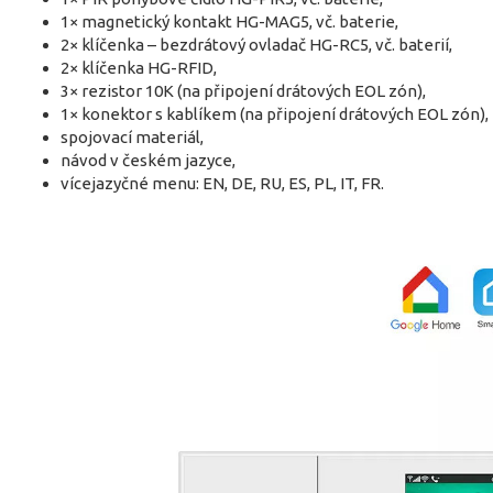
1× magnetický kontakt HG-MAG5, vč. baterie,
2× klíčenka – bezdrátový ovladač HG-RC5, vč. baterií,
2× klíčenka HG-RFID,
3× rezistor 10K (na připojení drátových EOL zón),
1× konektor s kablíkem (na připojení drátových EOL zón),
spojovací materiál,
návod v českém jazyce,
vícejazyčné menu: EN, DE, RU, ES, PL, IT, FR.