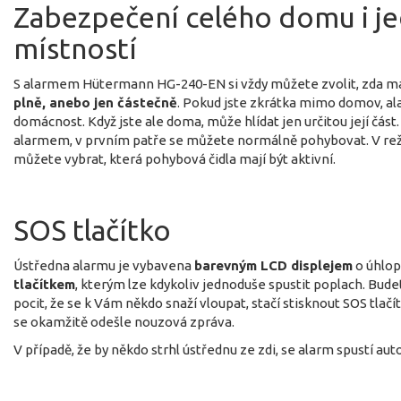
Zabezpečení celého domu i je
místností
S alarmem Hütermann HG-240-EN si vždy můžete zvolit, zda m
plně, anebo jen částečně
. Pokud jste zkrátka mimo domov, al
domácnost. Když jste ale doma, může hlídat jen určitou její část
alarmem, v prvním patře se můžete normálně pohybovat. V reži
můžete vybrat, která pohybová čidla mají být aktivní.
SOS tlačítko
Ústředna alarmu je vybavena
barevným LCD displejem
o úhlop
tlačítkem
, kterým lze kdykoliv jednoduše spustit poplach. Bude
pocit, že se k Vám někdo snaží vloupat, stačí stisknout SOS tlač
se okamžitě odešle nouzová zpráva.
V případě, že by někdo strhl ústřednu ze zdi, se alarm spustí au