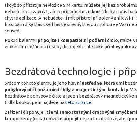
I když do přístroje nevložíte SIM kartu, můžete jej bez problému
nebude moci zavolat, ale o případném vniknutí do bytu Vás bud
chytré aplikace. A nebudete-li mít přístroj připojený ani k Wi-F
hrozbám díky klasické hlasité siréně, kterou mohou ve Vaší nep
sousedi.
Pokud k alarmu
připojíte i kompatibilní požární čidlo
, může V
vniknutím nežádoucí osoby do objektu, ale také
před vypuknuv
Bezdrátová technologie i při
Srdcem tohoto alarmu je jeho hlavní
ústředna
, která umí bez
pohybovými či požárními čidly a magnetickými kontakty
. V 
bezdrátové pohybové čidlo a jeden bezdrátový magnetický kontak
Čidla k dokoupení najdete na
této stránce
.
Zařízení disponuje i
třemi samostatnými drátovými smyčkami
komponenty (čidla) můžete připojit nejen bezdrátově, ale
i po