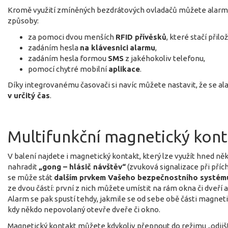
Kromě využití zmíněných bezdrátových ovladačů můžete alarm vž
způsoby:
za pomoci dvou menších
RFID přívěsků
, které stačí přilo
zadáním hesla
na klávesnici
alarmu
,
zadáním hesla formou
SMS
z jakéhokoliv telefonu,
pomocí chytré mobilní
aplikace
.
Díky integrovanému časovači si navíc můžete nastavit, že se ala
v určitý čas
.
Multifunkční magnetický kont
V balení najdete i magnetický kontakt, který lze využít hned 
nahradit
„gong – hlásič návštěv“
(zvuková signalizace při příc
se může stát
dalším prvkem Vašeho bezpečnostního systém
ze dvou částí: první z nich můžete umístit na rám okna či dveř
Alarm se pak spustí tehdy, jakmile se od sebe obě části magnetic
kdy někdo nepovolaný otevře dveře či okno.
Magnetický kontakt můžete kdykoliv přepnout do režimu „odjiš