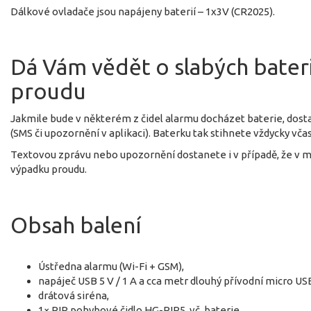
Dálkové ovladače jsou napájeny baterií – 1x3V (CR2025).
Dá Vám vědět o slabých bateri
proudu
Jakmile bude v některém z čidel alarmu docházet baterie, dos
(SMS či upozornění v aplikaci). Baterku tak stihnete vždycky vča
Textovou zprávu nebo upozornění dostanete i v případě, že v mí
výpadku proudu.
Obsah balení
Ústředna alarmu (Wi-Fi + GSM),
napáječ USB 5 V / 1 A a cca metr dlouhý přívodní micro US
drátová siréna,
1× PIR pohybové čidlo HG-PIR5, vč. baterie,