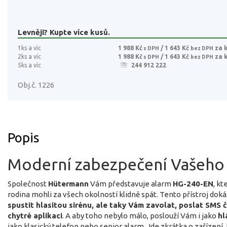
Levněji? Kupte více kusů.
1ks a víc
1 988 Kč
/ 1 643 Kč
za 
s DPH
bez DPH
2ks a víc
1 988 Kč
/ 1 643 Kč
za 
s DPH
bez DPH
5ks a víc
244 912 222
Obj.č. 1226
Popis
Moderní zabezpečení Vašeh
Společnost
Hütermann
Vám představuje alarm
HG-240-EN
, kt
rodina mohli za všech okolností klidně spát. Tento přístroj dok
spustit hlasitou sirénu, ale taky Vám zavolat, poslat SMS č
chytré aplikaci
. A aby toho nebylo málo, poslouží Vám i jako
hl
jako klasický telefon nebo senior alarm. Jde zkrátka o zařízení