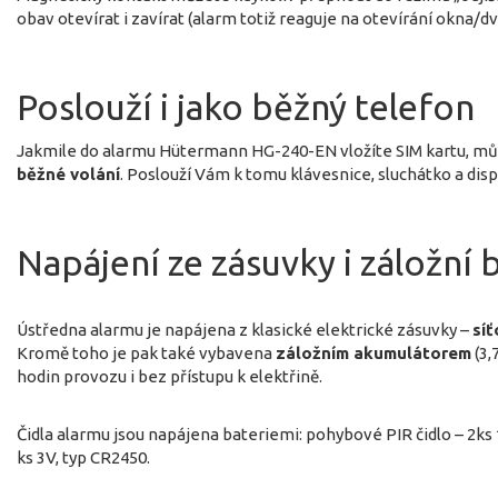
obav otevírat i zavírat (alarm totiž reaguje na otevírání okna/dv
Poslouží i jako běžný telefon
Jakmile do alarmu Hütermann HG-240-EN vložíte SIM kartu, m
běžné volání
. Poslouží Vám k tomu klávesnice, sluchátko a disp
Napájení ze zásuvky i záložní 
Ústředna alarmu je napájena z klasické elektrické zásuvky –
sí
Kromě toho je pak také vybavena
záložním akumulátorem
(3,
hodin provozu i bez přístupu k elektřině.
Čidla alarmu jsou napájena bateriemi: pohybové PIR čidlo – 2ks 
ks 3V, typ CR2450.