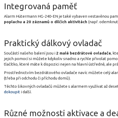
Integrovaná paměť
Alarm Hütermann HG-240-EN je také vybaven vestavěnou pamě
poplachu a 20 záznamů o dílčích aktivitách
(např. odemknut
Praktický dálkový ovladač
Součástí našeho balení jsou i
2 malé bezdrátové ovladače
, k
jejich pomocí si můžete kdykoliv snadno a rychle přivolat pomoc
tlačítko, které máte k dispozici nejen na hlavní ústředně, ale pr
Prostřednictvím bezdrátového ovladače navíc můžete celý alar
(třeba při odchodu či příchodu domů).
Těchto šikovných ovladačů můžete s alarmem využívat až deset
dokoupit
i další.
Různé možnosti aktivace a de