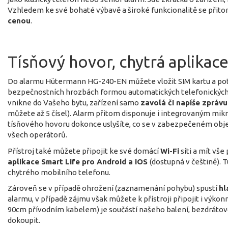
Vzhledem ke své bohaté výbavě a široké funkcionalitě se přit
cenou
.
Tísňový hovor, chytrá aplikace 
Do alarmu Hütermann HG-240-EN můžete vložit SIM kartu a pot
bezpečnostních hrozbách formou automatických telefonických 
vnikne do Vašeho bytu, zařízení samo
zavolá či napíše zpráv
můžete až 5 čísel). Alarm přitom disponuje i integrovaným mik
tísňového hovoru dokonce uslyšíte, co se v zabezpečeném obje
všech operátorů.
Přístroj také můžete připojit ke své domácí
Wi-Fi
síti a mít vš
aplikace Smart Life pro Android a iOS
(dostupná v češtině).
chytrého mobilního telefonu.
Zároveň se v případě ohrožení (zaznamenání pohybu) spustí
hl
alarmu, v případě zájmu však můžete k přístroji připojit i výkonn
90cm přívodním kabelem) je součástí našeho balení, bezdrátov
dokoupit.