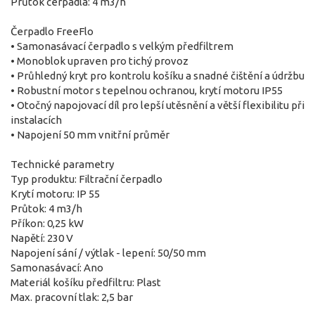
Průtok čerpadla: 4 m3/h
Čerpadlo FreeFlo
• Samonasávací čerpadlo s velkým předfiltrem
• Monoblok upraven pro tichý provoz
• Průhledný kryt pro kontrolu košíku a snadné čištění a údržbu
• Robustní motor s tepelnou ochranou, krytí motoru IP55
• Otočný napojovací díl pro lepší utěsnění a větší flexibilitu při
instalacích
• Napojení 50 mm vnitřní průměr
Technické parametry
Typ produktu: Filtrační čerpadlo
Krytí motoru: IP 55
Průtok: 4 m3/h
Příkon: 0,25 kW
Napětí: 230 V
Napojení sání / výtlak - lepení: 50/50 mm
Samonasávací: Ano
Materiál košíku předfiltru: Plast
Max. pracovní tlak: 2,5 bar