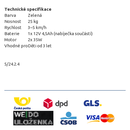
Technické specifikace
Barva
Zelená
Nosnost
25 kg
Rychlost
3–5 km/h
Baterie
1x 12V 4,5Ah (nabíječka součástí)
Motor
2x 35W
Vhodné pro
Děti od 3 let
5/24.2.4