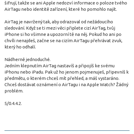
šifrují, takže se ani Apple nedozví informace o poloze tvého
AirTagu nebo identitě zařízení, které ho pomohlo najít.
AirTag je navržený tak, aby odrazoval od nežádoucího
sledování. Když se ti mezi věci připlete cizí AirTag, tvůj
iPhone si ho všimne a upozorní tě na něj. Pokud ho ani po
chvíli nenajdeš, začne se na cizím AirTagu přehrávat zvuk,
který ho odhalí.
Nádherně jednoduché.
Jedním klepnutím AirTag nastavíš a připojíš ke svému
iPhonu nebo iPadu. Pak už ho jenom pojmenuješ, připevníš k
předmětu, o kterém chceš mít přehled, a máš vystaráno.
Chceš dostávat oznámení o AirTagu i na Apple Watch? Žádný
problém.
5/0.4.4.2.