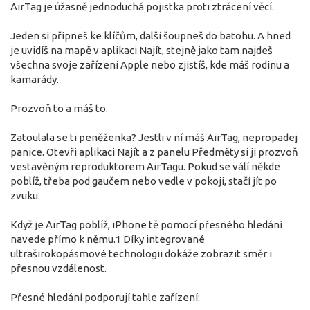
AirTag je úžasně jednoduchá pojistka proti ztrácení věcí.
Jeden si připneš ke klíčům, další šoupneš do batohu. A hned
je uvidíš na mapě v aplikaci Najít, stejně jako tam najdeš
všechna svoje zařízení Apple nebo zjistíš, kde máš rodinu a
kamarády.
Prozvoň to a máš to.
Zatoulala se ti peněženka? Jestli v ní máš AirTag, nepropadej
panice. Otevři aplikaci Najít a z panelu Předměty si ji prozvoň
vestavěným reproduktorem AirTagu. Pokud se válí někde
poblíž, třeba pod gaučem nebo vedle v pokoji, stačí jít po
zvuku.
Když je AirTag poblíž, iPhone tě pomocí přesného hledání
navede přímo k němu.1 Díky integrované
ultraširokopásmové technologii dokáže zobrazit směr i
přesnou vzdálenost.
Přesné hledání podporují tahle zařízení: