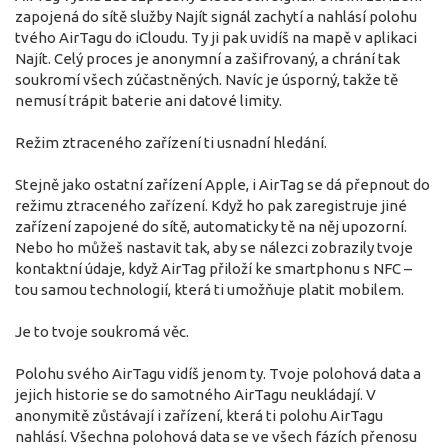
zapojená do sítě služby Najít signál zachytí a nahlásí polohu
tvého AirTagu do iCloudu. Ty ji pak uvidíš na mapě v aplikaci
Najít. Celý proces je anonymní a zašifrovaný, a chrání tak
soukromí všech zúčastněných. Navíc je úsporný, takže tě
nemusí trápit baterie ani datové limity.
Režim ztraceného zařízení ti usnadní hledání.
Stejně jako ostatní zařízení Apple, i AirTag se dá přepnout do
režimu ztraceného zařízení. Když ho pak zaregistruje jiné
zařízení zapojené do sítě, automaticky tě na něj upozorní.
Nebo ho můžeš nastavit tak, aby se nálezci zobrazily tvoje
kontaktní údaje, když AirTag přiloží ke smartphonu s NFC –
tou samou technologií, která ti umožňuje platit mobilem.
Je to tvoje soukromá věc.
Polohu svého AirTagu vidíš jenom ty. Tvoje polohová data a
jejich historie se do samotného AirTagu neukládají. V
anonymitě zůstávají i zařízení, která ti polohu AirTagu
nahlásí. Všechna polohová data se ve všech fázích přenosu