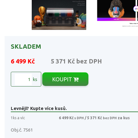
SKLADEM
6 499 Kč
5 371 Kč
bez DPH
KOUPIT
ks
Levněji? Kupte více kusů.
1ks a víc
6 499 Kč
/ 5 371 Kč
za kus
s DPH
bez DPH
Obj.č. 7561