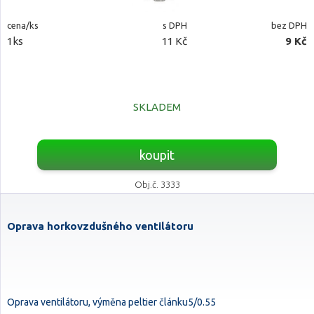
cena/ks
s DPH
bez DPH
1ks
11 Kč
9 Kč
SKLADEM
koupit
Obj.č. 3333
Oprava horkovzdušného ventilátoru
Oprava ventilátoru, výměna peltier článku5/0.55