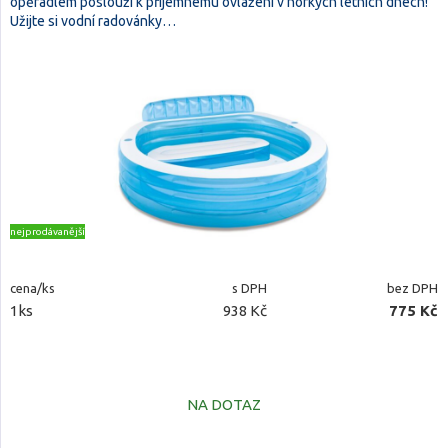
opěradlem poslouží k příjemnému ovlažení v horkých letních dnech!
Užijte si vodní radovánky…
nejprodávanější
cena/ks
s DPH
bez DPH
1ks
938 Kč
775 Kč
NA DOTAZ