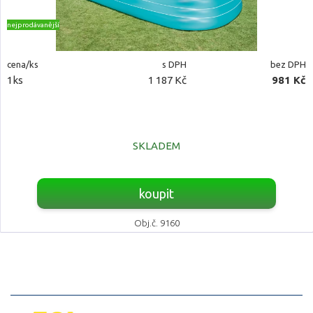
nejprodávanější
cena/ks
s DPH
bez DPH
1ks
1 187 Kč
981 Kč
SKLADEM
koupit
Obj.č. 9160