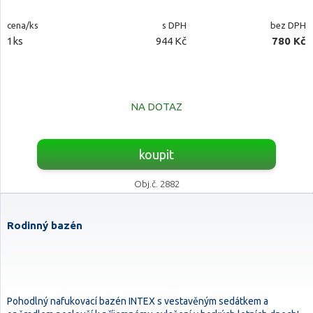
cena/ks
s DPH
bez DPH
1ks
944 Kč
780 Kč
NA DOTAZ
koupit
Obj.č. 2882
Rodinný bazén
Pohodlný nafukovací bazén INTEX s vestavěným sedátkem a