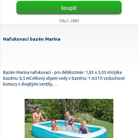
koupit
Obj.č. 2883
Nafukovací bazén Marina
Bazén Marina nafukovací - pro dětiRozměr: 1,83 x 3,05 mVýška
bazénu: 0,5 mCelkový objem vody v bazénu: 1 m3Tři vzduchové
komory s dvojitými ventily,…