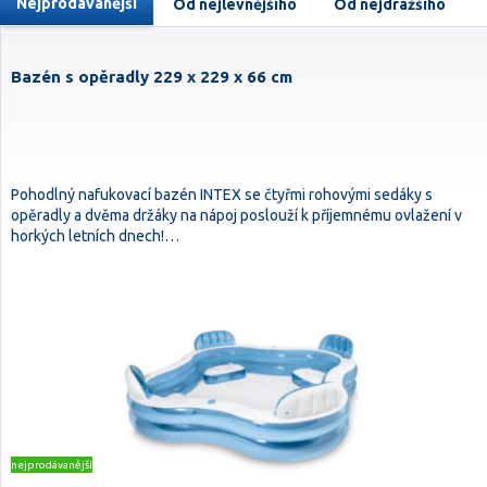
Nejprodávanější
Od nejlevnějšího
Od nejdražšího
Bazén s opěradly 229 x 229 x 66 cm
Pohodlný nafukovací bazén INTEX se čtyřmi rohovými sedáky s
opěradly a dvěma držáky na nápoj poslouží k příjemnému ovlažení v
horkých letních dnech!…
nejprodávanější