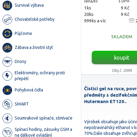
cena/ks
s DPH
Survival výbava
1ks
9 Kč
20ks
9 Kč
Chovatelské potřeby
999ks a víc
2
Půjčovna
SKLADEM
Zábava a životní styl
koupit
Drony
Obj.č. 2099
Elektroměry, ochrany proti
přepětí
Čistící gel na ruce, pov
Pohybová čidla
předměty s dezifekční
Hutermann ET120..
SMART
Soumrakové spínače, stmívače
Výrobek obsahuje jako účin
nepotravinářský ethanol v k
Spínací hodiny, zásuvky GSM a
70%.Dále obsahuje zvlhčujíc
na dálkové ovládání