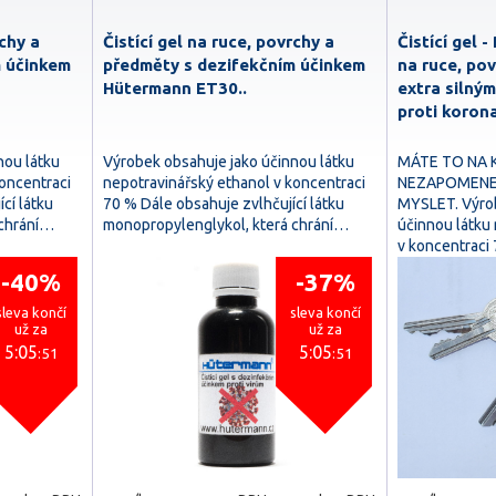
rchy a
Čistící gel na ruce, povrchy a
Čistící gel 
m účinkem
předměty s dezifekčním účinkem
na ruce, po
Hütermann ET30..
extra silný
proti koron
nou látku
Výrobek obsahuje jako účinnou látku
MÁTE TO NA K
oncentraci
nepotravinářský ethanol v koncentraci
NEZAPOMENET
cí látku
70 % Dále obsahuje zvlhčující látku
MYSLET. Výrob
 chrání…
monopropylenglykol, která chrání…
účinnou látku
v koncentraci
-40%
-37%
sleva končí
sleva končí
už za
už za
5:05
5:05
:50
:50