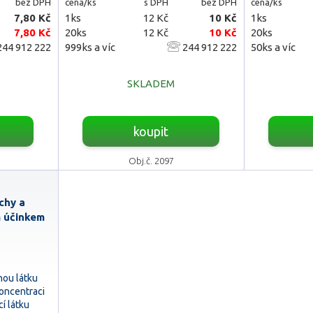
bez DPH
cena/ks
s DPH
bez DPH
cena/ks
7,80 Kč
1ks
12 Kč
10 Kč
1ks
7,80 Kč
20ks
12 Kč
10 Kč
20ks
44 912 222
999ks a víc
244 912 222
50ks a víc
SKLADEM
koupit
Obj.č. 2097
rchy a
m účinkem
nou látku
oncentraci
í látku