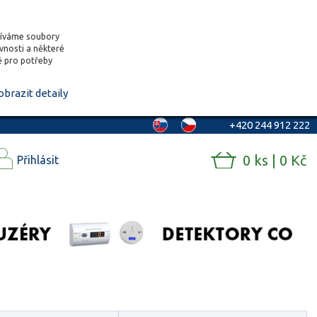
žíváme soubory
ěvnosti a některé
vě pro potřeby
obrazit detaily
+420 244 912 222
0 ks | 0 Kč
Přihlásit