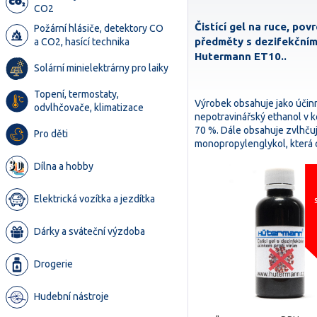
CO2
Čistící gel na ruce, pov
Požární hlásiče, detektory CO
předměty s dezifekční
a CO2, hasící technika
Hutermann ET10..
Solární minielektrárny pro laiky
Topení, termostaty,
Výrobek obsahuje jako účin
odvlhčovače, klimatizace
nepotravinářský ethanol v k
70 %. Dále obsahuje zvlhčují
Pro děti
monopropylenglykol, která
Dílna a hobby
Elektrická vozítka a jezdítka
Dárky a sváteční výzdoba
Drogerie
Hudební nástroje