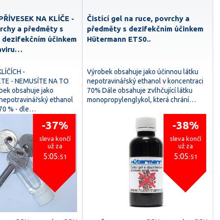
- PŘÍVESEK NA KLÍČE -
Čistící gel na ruce, povrchy a
vrchy a předměty s
předměty s dezifekčním účinkem
m dezifekčním účinkem
Hütermann ET50..
aviru…
LÍČÍCH -
Výrobek obsahuje jako účinnou látku
E - NEMUSÍTE NA TO
nepotravinářský ethanol v koncentraci
ek obsahuje jako
70% Dále obsahuje zvlhčující látku
 nepotravinářský ethanol
monopropylenglykol, která chrání…
 70 % - dle…
-37%
-38%
sleva končí
sleva končí
už za
už za
5:05
5:05
:50
:50