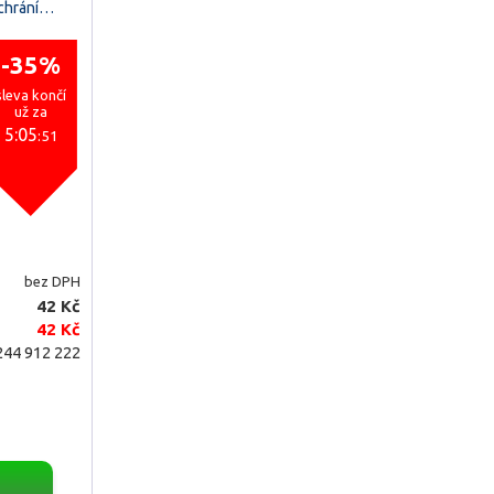
 chrání…
-35%
sleva končí
už za
5:05
:50
bez DPH
42 Kč
42 Kč
44 912 222