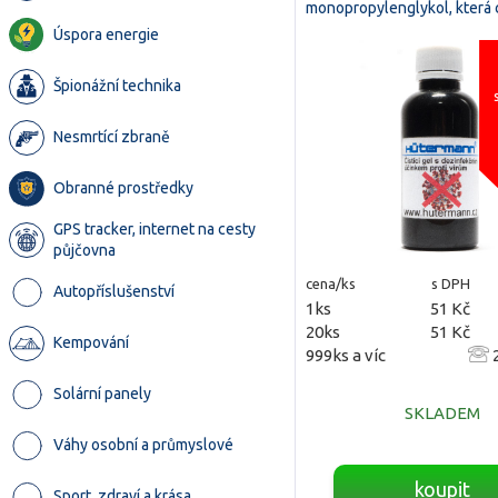
monopropylenglykol, která
Úspora energie
Špionážní technika
Nesmrtící zbraně
Obranné prostředky
GPS tracker, internet na cesty
půjčovna
cena/ks
s DPH
Autopříslušenství
1ks
51 Kč
20ks
51 Kč
Kempování
999ks a víc
2
Solární panely
SKLADEM
Váhy osobní a průmyslové
koupit
Sport, zdraví a krása