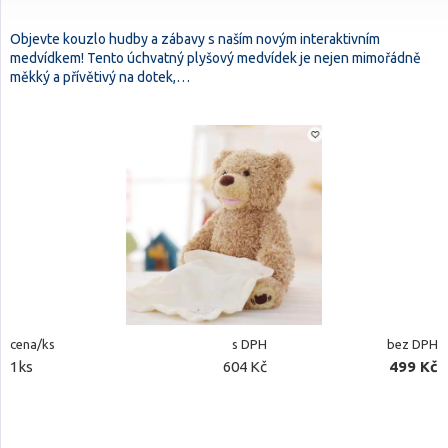
Objevte kouzlo hudby a zábavy s naším novým interaktivním
medvídkem! Tento úchvatný plyšový medvídek je nejen mimořádně
měkký a přívětivý na dotek,…
cena/ks
s DPH
bez DPH
1ks
604 Kč
499 Kč