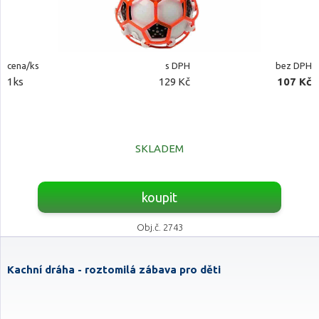
cena/ks
s DPH
bez DPH
1ks
129 Kč
107 Kč
SKLADEM
koupit
Obj.č. 2743
Kachní dráha - roztomilá zábava pro děti