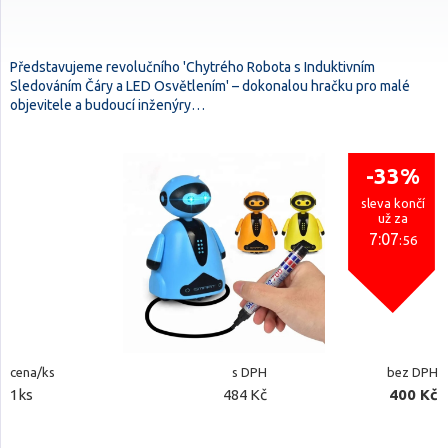
Představujeme revolučního 'Chytrého Robota s Induktivním
Sledováním Čáry a LED Osvětlením' – dokonalou hračku pro malé
objevitele a budoucí inženýry…
-33%
sleva končí
už za
7:07
:54
cena/ks
s DPH
bez DPH
1ks
484 Kč
400 Kč