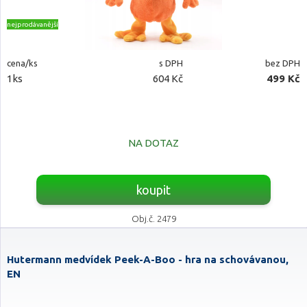
nejprodávanější
cena/ks
s DPH
bez DPH
1ks
604 Kč
499 Kč
NA DOTAZ
koupit
Obj.č. 2479
Hutermann medvídek Peek-A-Boo - hra na schovávanou,
EN