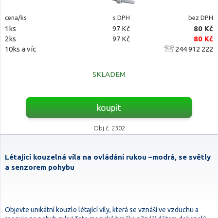
cena/ks
s DPH
bez DPH
1ks
97 Kč
80 Kč
2ks
97 Kč
80 Kč
10ks a víc
244 912 222
SKLADEM
koupit
Obj.č. 2302
Létající kouzelná víla na ovládání rukou –modrá, se světly
a senzorem pohybu
Objevte unikátní kouzlo létající víly, která se vznáší ve vzduchu a