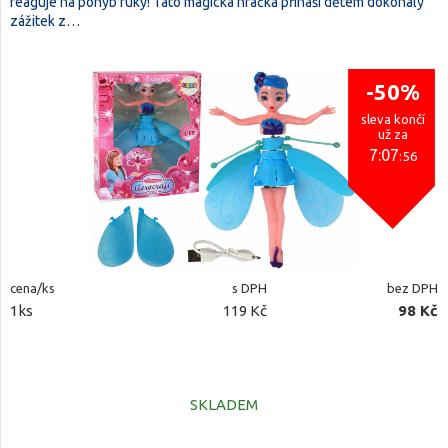
reaguje na pohyb ruky! Tato magická hračka přináší dětem dokonalý
zážitek z…
-50%
sleva končí
už za
7:07
:54
cena/ks
s DPH
bez DPH
1ks
119 Kč
98 Kč
SKLADEM