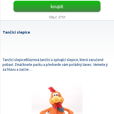
koupit
Obj.č. 2751
Tančící slepice
Tančící slepiceBláznivá tančící a zpívající slepice, která zaručeně
pobaví. Zmáčknete packu a předvede vám pořádný tanec. Vemete ji
za hlavu a začne…