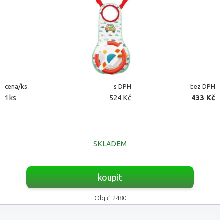
cena/ks
s DPH
bez DPH
1ks
524 Kč
433 Kč
SKLADEM
koupit
Obj.č. 2480