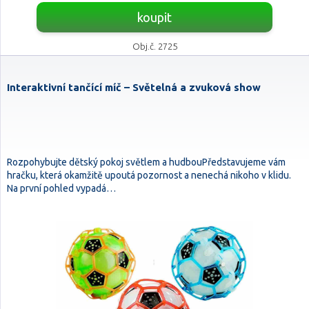
koupit
Obj.č. 2725
Interaktivní tančící míč – Světelná a zvuková show
Rozpohybujte dětský pokoj světlem a hudbouPředstavujeme vám
hračku, která okamžitě upoutá pozornost a nenechá nikoho v klidu.
Na první pohled vypadá…