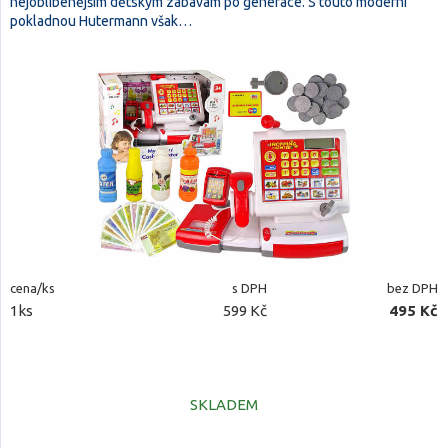
nejoblíbenějším dětským zábavám po generace. S touto moderní
pokladnou Hutermann však…
cena/ks
s DPH
bez DPH
1ks
599 Kč
495 Kč
SKLADEM