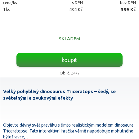
cena/ks
s DPH
bez DPH
1ks
434 Kč
359 Kč
SKLADEM
koupit
Obj.č. 2477
Velký pohyblivý dinosaurus Triceratops – šedý, se
světelnými a zvukovými efekty
Objevte dávný svět pravěku s tímto realistickým modelem dinosaura
Triceratopse! Tato interaktivní hračka věrně napodobuje mohutného
býložravce,…