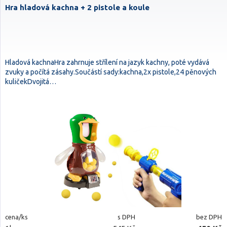
Hra hladová kachna + 2 pistole a koule
Hladová kachnaHra zahrnuje střílení na jazyk kachny, poté vydává
zvuky a počítá zásahy.Součástí sady:kachna,2x pistole,24 pěnových
kuličekDvojitá…
cena/ks
s DPH
bez DPH