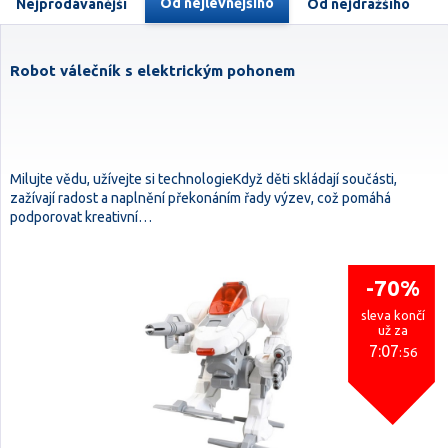
Od nejlevnějšího
Nejprodávanější
Od nejdražšího
Robot válečník s elektrickým pohonem
Milujte vědu, užívejte si technologieKdyž děti skládají součásti,
zažívají radost a naplnění překonáním řady výzev, což pomáhá
podporovat kreativní…
-70%
sleva končí
už za
7:07
:54