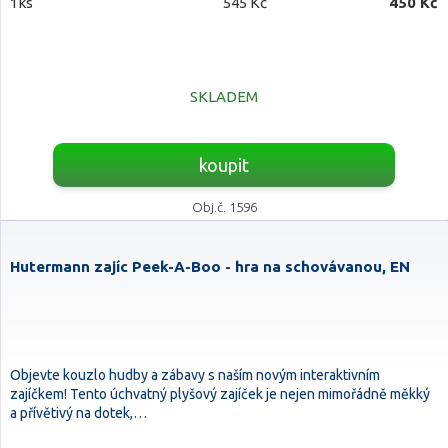
1ks
545 Kč
450 Kč
SKLADEM
koupit
Obj.č. 1596
Hutermann zajíc Peek-A-Boo - hra na schovávanou, EN
Objevte kouzlo hudby a zábavy s naším novým interaktivním
zajíčkem! Tento úchvatný plyšový zajíček je nejen mimořádně měkký
a přívětivý na dotek,…