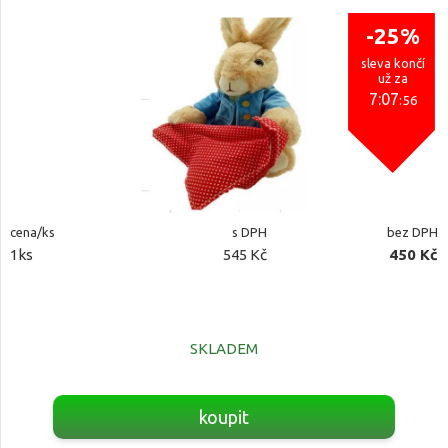
-25%
sleva končí
už za
7:07
:54
cena/ks
s DPH
bez DPH
1ks
545 Kč
450 Kč
SKLADEM
koupit