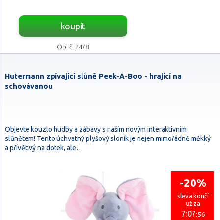
koupit
Obj.č. 2478
Hutermann zpívající slůně Peek-A-Boo - hrající na
schovávanou
Objevte kouzlo hudby a zábavy s naším novým interaktivním
slůnětem! Tento úchvatný plyšový sloník je nejen mimořádně měkký
a přívětivý na dotek, ale…
-20%
sleva končí
už za
7:07
:54