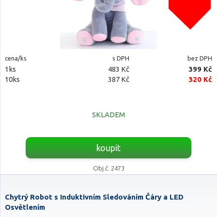
cena/ks
s DPH
bez DPH
1ks
483 Kč
399 Kč
10ks
387 Kč
320 Kč
SKLADEM
koupit
Obj.č. 2473
Chytrý Robot s Induktivním Sledováním Čáry a LED
Osvětlením