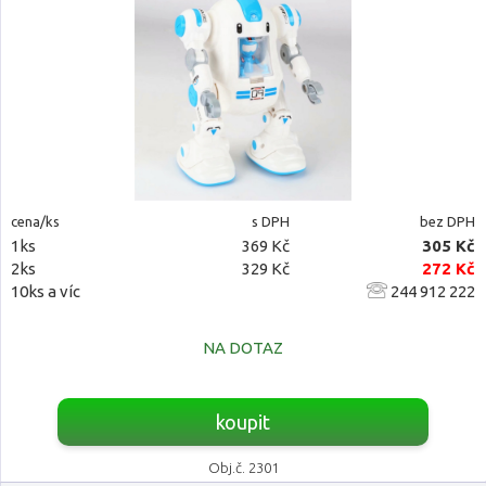
cena/ks
s DPH
bez DPH
1ks
369 Kč
305 Kč
2ks
329 Kč
272 Kč
10ks a víc
244 912 222
NA DOTAZ
koupit
Obj.č. 2301