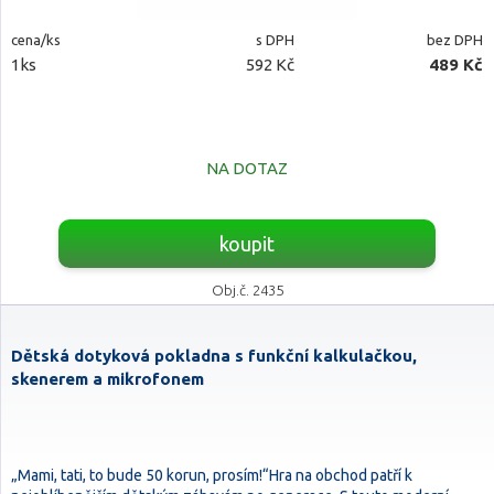
cena/ks
s DPH
bez DPH
1ks
592 Kč
489 Kč
NA DOTAZ
koupit
Obj.č. 2435
Dětská dotyková pokladna s funkční kalkulačkou,
skenerem a mikrofonem
„Mami, tati, to bude 50 korun, prosím!“Hra na obchod patří k