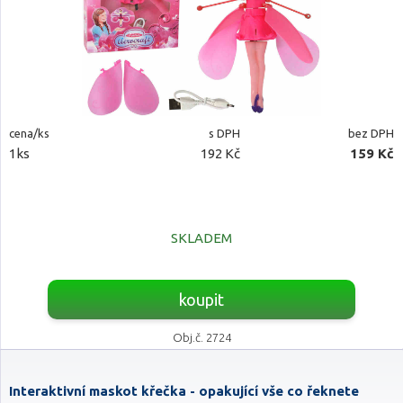
cena/ks
s DPH
bez DPH
1ks
192 Kč
159 Kč
SKLADEM
koupit
Obj.č. 2724
Interaktivní maskot křečka - opakující vše co řeknete