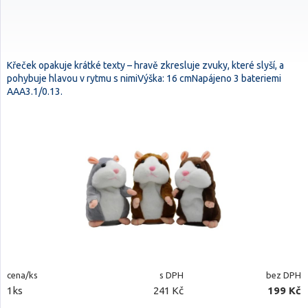
Křeček opakuje krátké texty – hravě zkresluje zvuky, které slyší, a
pohybuje hlavou v rytmu s nimiVýška: 16 cmNapájeno 3 bateriemi
AAA3.1/0.13.
cena/ks
s DPH
bez DPH
1ks
241 Kč
199 Kč