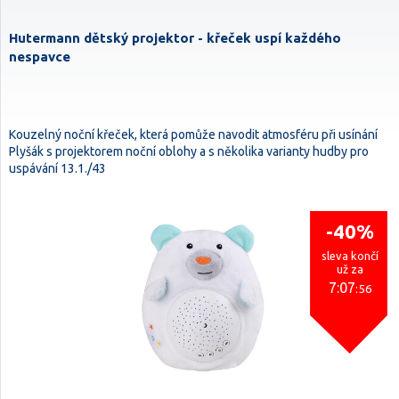
Hutermann dětský projektor - křeček uspí každého
nespavce
Kouzelný noční křeček, která pomůže navodit atmosféru při usínání
Plyšák s projektorem noční oblohy a s několika varianty hudby pro
uspávání 13.1./43
-40%
sleva končí
už za
7:07
:54