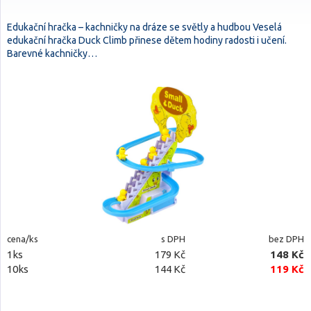
Edukační hračka – kachničky na dráze se světly a hudbou Veselá
edukační hračka Duck Climb přinese dětem hodiny radosti i učení.
Barevné kachničky…
cena/ks
s DPH
bez DPH
1ks
179 Kč
148 Kč
10ks
144 Kč
119 Kč