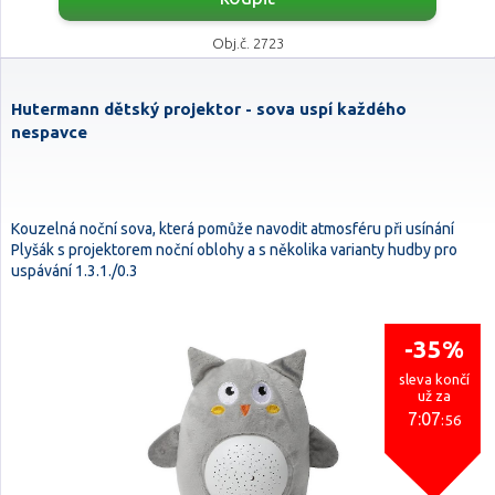
Obj.č. 2723
Hutermann dětský projektor - sova uspí každého
nespavce
Kouzelná noční sova, která pomůže navodit atmosféru při usínání
Plyšák s projektorem noční oblohy a s několika varianty hudby pro
uspávání 1.3.1./0.3
-35%
sleva končí
už za
7:07
:54