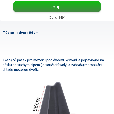
koupit
Obj.č. 2491
Těsnění dveří 96cm
Těsnění, pásek pro mezeru pod dveřmiTěsnění je připevněno na
pásku se suchým zipem (je součástí sady) a zabraňuje pronikání
chladu mezerou dveří…