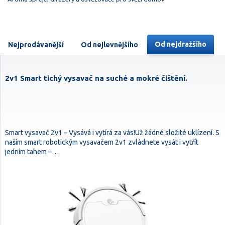
Od nejdražšího
Nejprodávanější
Od nejlevnějšího
2v1 Smart tichý vysavač na suché a mokré čištění.
Smart vysavač 2v1 – Vysává i vytírá za vás!Už žádné složité uklízení. S
naším smart robotickým vysavačem 2v1 zvládnete vysát i vytřít
jedním tahem –…