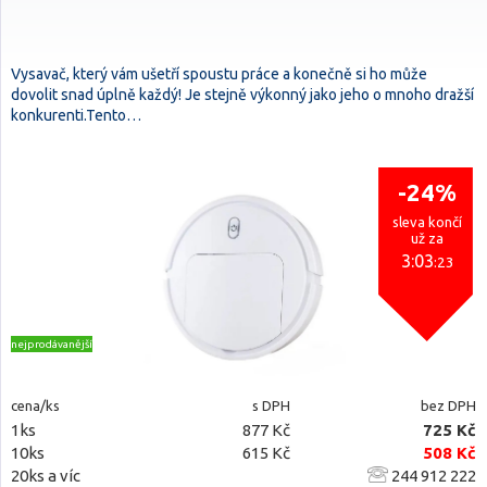
Vysavač, který vám ušetří spoustu práce a konečně si ho může
dovolit snad úplně každý! Je stejně výkonný jako jeho o mnoho dražší
konkurenti.Tento…
-24%
sleva končí
už za
3:03
:23
nejprodávanější
cena/ks
s DPH
bez DPH
1ks
877 Kč
725 Kč
10ks
615 Kč
508 Kč
20ks a víc
244 912 222