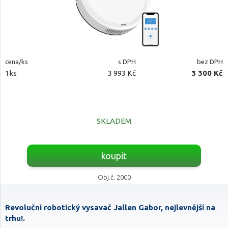
cena/ks
s DPH
bez DPH
1ks
3 993 Kč
3 300 Kč
SKLADEM
koupit
Obj.č. 2000
Revoluční robotický vysavač Jallen Gabor, nejlevnější na
trhu!.