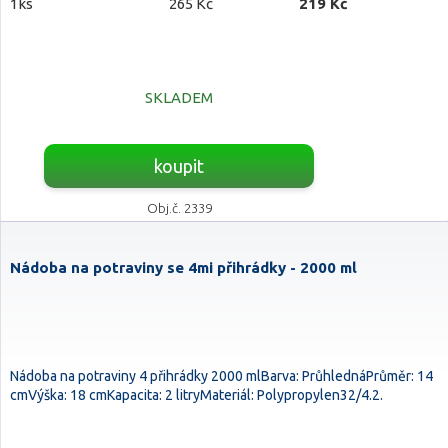
1ks
265 Kč
219 Kč
SKLADEM
koupit
Obj.č. 2339
Nádoba na potraviny se 4mi přihrádky - 2000 ml
Nádoba na potraviny 4 přihrádky 2000 mlBarva: PrůhlednáPrůměr: 14
cmVýška: 18 cmKapacita: 2 litryMateriál: Polypropylen32/4.2.