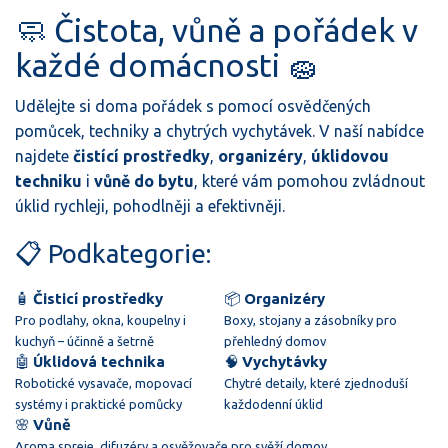
🧼 Čistota, vůně a pořádek v
každé domácnosti 🧽
Udělejte si doma pořádek s pomocí osvědčených
pomůcek, techniky a chytrých vychytávek. V naší nabídce
najdete
čistící prostředky
,
organizéry
,
úklidovou
techniku
i
vůně do bytu
, které vám pomohou zvládnout
úklid rychleji, pohodlněji a efektivněji.
📋 Podkategorie:
🧴
Čisticí prostředky
📦
Organizéry
Pro podlahy, okna, koupelny i
Boxy, stojany a zásobníky pro
kuchyň – účinně a šetrně
přehledný domov
🤖
Úklidová technika
🧠
Vychytávky
Robotické vysavače, mopovací
Chytré detaily, které zjednoduší
systémy i praktické pomůcky
každodenní úklid
🌸
Vůně
Aroma spreje, difuzéry a osvěžovače pro svěží domov