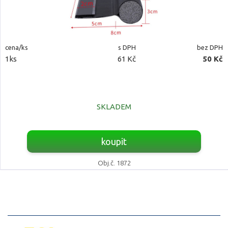
cena/ks
s DPH
bez DPH
1ks
61 Kč
50 Kč
SKLADEM
koupit
Obj.č. 1872