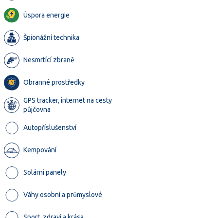
Úspora energie
Špionážní technika
Nesmrtící zbraně
Obranné prostředky
GPS tracker, internet na cesty
půjčovna
Autopříslušenství
Kempování
Solární panely
Váhy osobní a průmyslové
Sport, zdraví a krása