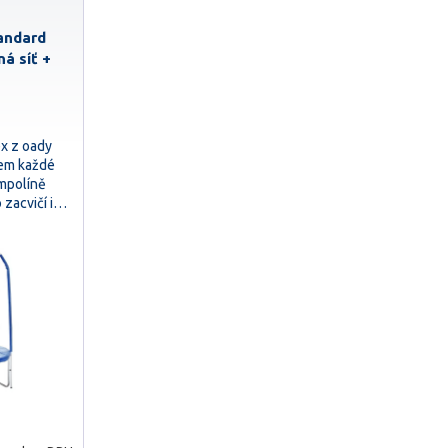
andard
ná síť +
x z oady
kem každé
ampolíně
o zacvičí i…