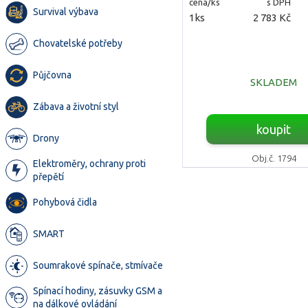
cena/ks
s DPH
Survival výbava
1ks
2 783 Kč
Chovatelské potřeby
Půjčovna
SKLADEM
Zábava a životní styl
koupit
Drony
Obj.č. 1794
Elektroměry, ochrany proti
přepětí
Pohybová čidla
SMART
Soumrakové spínače, stmívače
Spínací hodiny, zásuvky GSM a
na dálkové ovládání