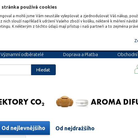
 stránka používá cookies
ungoval a mohli jsme Vám neustále vylepšovat a zjednodušovat Váš nákup, pou
z nich slouží například k udržení Vašeho zboží v košíku, některé k měření návšt
etingu. K některým z těchto údajů mají přístup i naši partneři a to zejména prá
Z
Významní odběratelé
Doprava a Platba
Obchodní
podmínky
Blog
Kariéra
Hledat
Od nejlevnějšího
Od nejdražšího