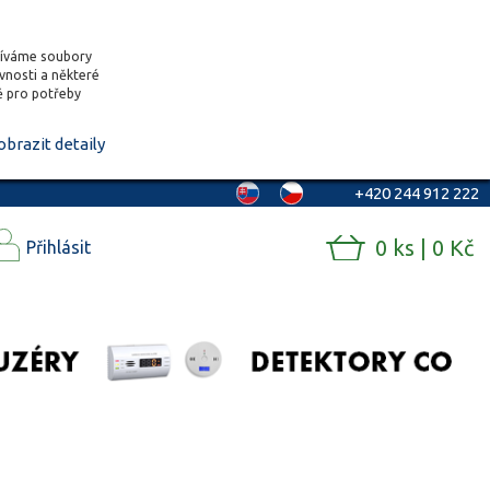
žíváme soubory
ěvnosti a některé
vě pro potřeby
obrazit detaily
+420 244 912 222
0 ks | 0 Kč
Přihlásit