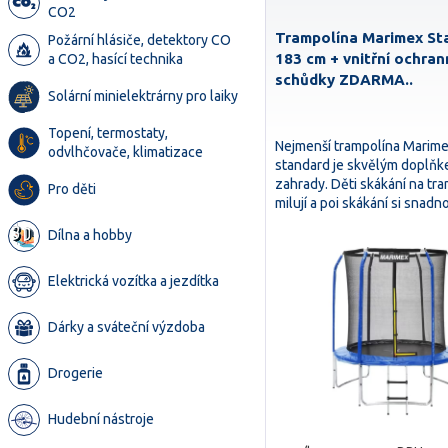
CO2
Trampolína Marimex St
Požární hlásiče, detektory CO
183 cm + vnitřní ochran
a CO2, hasící technika
schůdky ZDARMA..
Solární minielektrárny pro laiky
Topení, termostaty,
Nejmenší trampolína Marime
odvlhčovače, klimatizace
standard je skvělým doplň
zahrady. Děti skákání na tr
Pro děti
milují a poi skákání si snadn
Dílna a hobby
Elektrická vozítka a jezdítka
Dárky a sváteční výzdoba
Drogerie
Hudební nástroje