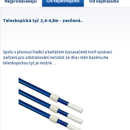
Od nejlevnějšího
Nejprodávanější
Od nejdražšího
Teleskopická tyč 2,4-4,8m - zesílená..
Spolu s plovoucí hadicí a kartáčem (vysavačem) tvoří vysávací
zařízení pro odstraňování nečistot ze dna i stěn bazénu.Na
teleskopickou tyč je možné…