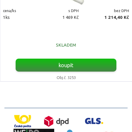
cena/ks
s DPH
bez DPH
1ks
1 469 Kč
1 214,40 Kč
SKLADEM
koupit
Obj.č. 3253