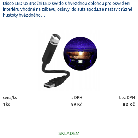
Disco LED USBNoční LED světlo s hvězdnou oblohou pro osvětlení
interiéru.Vhodné na zábavu, oslavy, do auta apod.Lze nastavit různé
hustoty hvězdného…
cena/ks
s DPH
bez DPH
1ks
99 Kč
82 Kč
SKLADEM