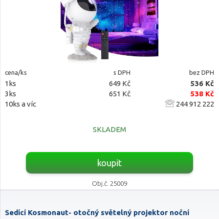
cena/ks
s DPH
bez DPH
1ks
649 Kč
536 Kč
3ks
651 Kč
538 Kč
10ks a víc
244 912 222
SKLADEM
koupit
Obj.č. 25009
Sedící Kosmonaut- otočný světelný projektor noční