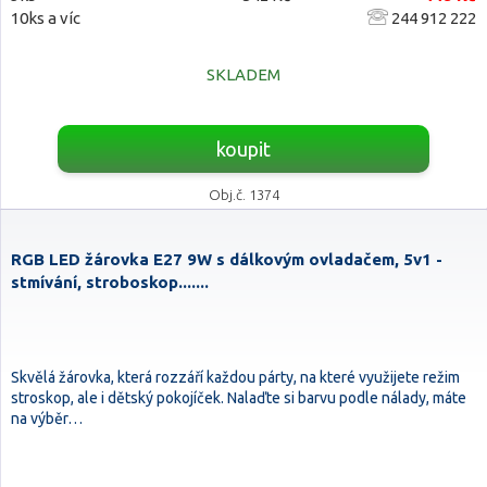
10ks a víc
244 912 222
SKLADEM
koupit
Obj.č. 1374
RGB LED žárovka E27 9W s dálkovým ovladačem, 5v1 -
stmívání, stroboskop.......
Skvělá žárovka, která rozzáří každou párty, na které využijete režim
stroskop, ale i dětský pokojíček. Nalaďte si barvu podle nálady, máte
na výběr…