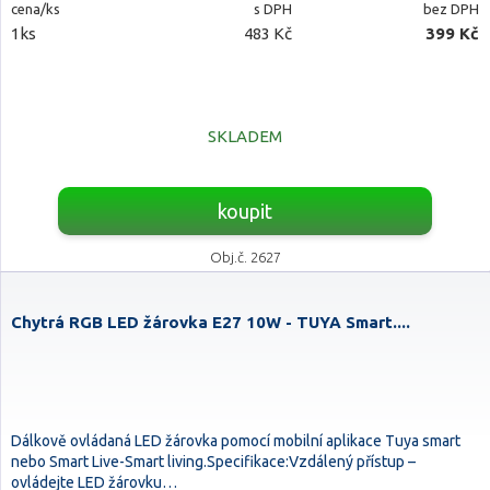
cena/ks
s DPH
bez DPH
1ks
483 Kč
399 Kč
SKLADEM
koupit
Obj.č. 2627
Chytrá RGB LED žárovka E27 10W - TUYA Smart....
Dálkově ovládaná LED žárovka pomocí mobilní aplikace Tuya smart
nebo Smart Live-Smart living.Specifikace:Vzdálený přístup –
ovládejte LED žárovku…