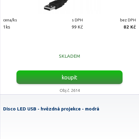
cena/ks
s DPH
bez DPH
1ks
99 Kč
82 Kč
SKLADEM
koupit
Obj.č. 2614
Disco LED USB - hvězdná projekce - modrá