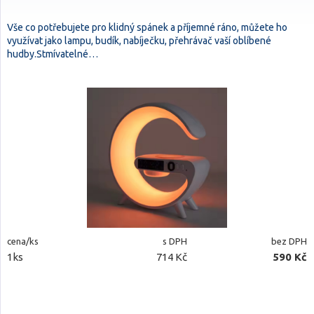
Vše co potřebujete pro klidný spánek a příjemné ráno, můžete ho
využívat jako lampu, budík, nabíječku, přehrávač vaší oblíbené
hudby.Stmívatelné…
cena/ks
s DPH
bez DPH
1ks
714 Kč
590 Kč