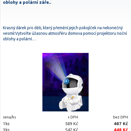
oblohy a polární záře..
Krasný dárek pro děti, který přemění jejich pokojíček na nekonečný
vesmír.Vytvořte úžasnou atmosféru domova pomocí projektoru noční
oblohy a polární…
cena/ks
s DPH
bez DPH
1ks
589 Kč
487 Kč
3ks
542 Kč
448 Kč