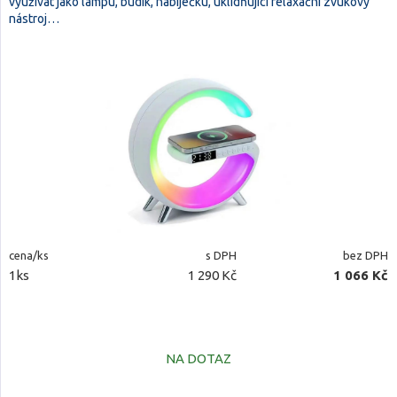
využívat jako lampu, budík, nabíječku, uklidńující relaxační zvukový
nástroj…
cena/ks
s DPH
bez DPH
1ks
1 290 Kč
1 066 Kč
NA DOTAZ