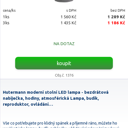
cena/ks
s DPH
bez DPH
1ks
1 560 Kč
1 289 Kč
3ks
1 435 Kč
1 186 Kč
NA DOTAZ
koupit
Obj.č. 1376
Hutermann moderní stolní LED lampa - bezdrátová
nabíječka, hodiny, atmosférická Lampa, budík,
reproduktor, ovládání…
Vše co potřebujete pro klidný spánek a příjemné ráno, můžete ho