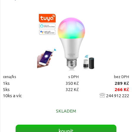
cena/ks
s DPH
bez DPH
1ks
350 Kč
289 Kč
5ks
322 Kč
266 Kč
10ks a víc
244 912 222
SKLADEM
koupit