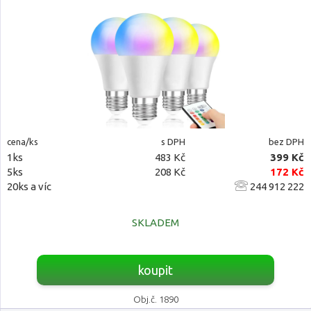
cena/ks
s DPH
bez DPH
1ks
483 Kč
399 Kč
5ks
208 Kč
172 Kč
20ks a víc
244 912 222
SKLADEM
koupit
Obj.č. 1890