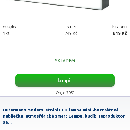
cena/ks
s DPH
bez DPH
1ks
749 Kč
619 Kč
SKLADEM
koupit
Obj.č. 7052
Hutermann moderní stolní LED lampa mini -bezdrátová
nabíječka, atmosférická smart Lampa, budík, reproduktor
se…