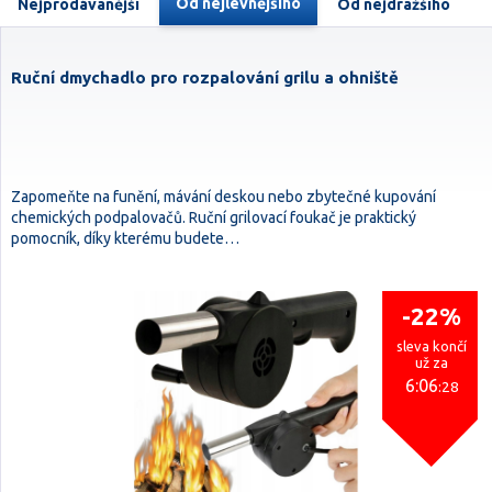
Od nejlevnějšího
Nejprodávanější
Od nejdražšího
Ruční dmychadlo pro rozpalování grilu a ohniště
Zapomeňte na funění, mávání deskou nebo zbytečné kupování
chemických podpalovačů. Ruční grilovací foukač je praktický
pomocník, díky kterému budete…
-22%
sleva končí
už za
6:06
:28