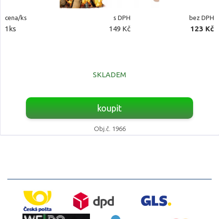
cena/ks
s DPH
bez DPH
1ks
149 Kč
123 Kč
SKLADEM
koupit
Obj.č. 1966