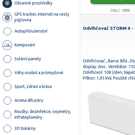
Obranné prostředky
Obj.č. 1896
GPS tracker, internet na cesty
půjčovna
Odvlhčovač STORM II - 1
Autopříslušenství
Kempování
Solární panely
Odvlhčovač , Barva: Bílá , Dig
display: Ano , Ventilátor: 75
Odvlhčení: 108 l/den, Napětí
Váhy osobní a průmyslové
Příkon: 1,95 kW, Použité ch
Sport, zdraví a krása
Aroma difuzéry
Roušky, dezinfekce, oxymetry,
infrateploměry
3D tiskárny