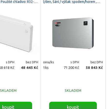
, Použité chladivo: R32-…
l/den, Sání / výtlak: spodem/horem ,…
s DPH
bez DPH
cena/ks
s DPH
bez DPH
58 618 Kč
48 445 Kč
1ks
71 200 Kč
58 843 Kč
SKLADEM
SKLADEM
koupit
koupit