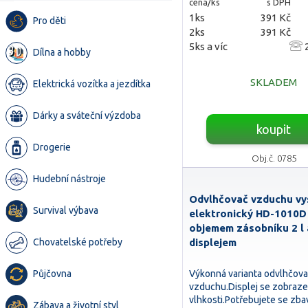
cena/ks
s DPH
1ks
391 Kč
Pro děti
2ks
391 Kč
5ks a víc
2
Dílna a hobby
SKLADEM
Elektrická vozítka a jezdítka
Dárky a sváteční výzdoba
koupit
Drogerie
Obj.č. 0785
Hudební nástroje
Odvlhčovač vzduchu vy
Survival výbava
elektronický HD-1010D
objemem zásobníku 2 l 
displejem
Chovatelské potřeby
Výkonná varianta odvlhčov
Půjčovna
vzduchu.Displej se zobraz
vlhkosti.Potřebujete se zbav
Zábava a životní styl