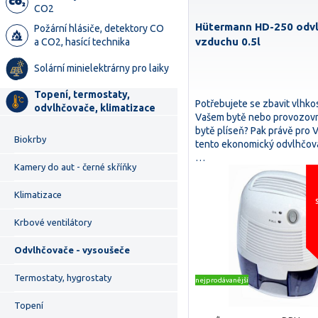
CO2
Hütermann HD-250 odv
Požární hlásiče, detektory CO
vzduchu 0.5l
a CO2, hasící technika
Solární minielektrárny pro laiky
Topení, termostaty,
Potřebujete se zbavit vlhkos
odvlhčovače, klimatizace
Vašem bytě nebo provozov
bytě plíseň? Pak právě pro 
Biokrby
tento ekonomický odvlhčov
…
Kamery do aut - černé skříňky
Klimatizace
Krbové ventilátory
Odvlhčovače - vysoušeče
Termostaty, hygrostaty
nejprodávanější
Topení