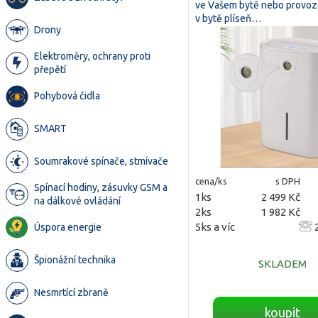
ve Vašem bytě nebo provo
v bytě plíseň…
Drony
Elektroměry, ochrany proti
přepětí
Pohybová čidla
SMART
Soumrakové spínače, stmívače
cena/ks
s DPH
Spínací hodiny, zásuvky GSM a
1ks
2 499 Kč
na dálkové ovládání
2ks
1 982 Kč
5ks a víc
2
Úspora energie
Špionážní technika
SKLADEM
Nesmrtící zbraně
koupit