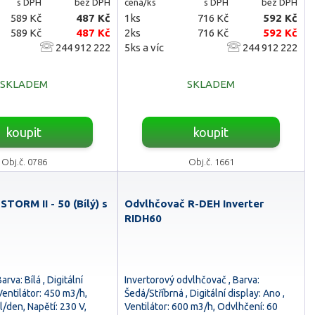
s DPH
bez DPH
cena/ks
s DPH
bez DPH
589 Kč
487 Kč
1ks
716 Kč
592 Kč
589 Kč
487 Kč
2ks
716 Kč
592 Kč
244 912 222
5ks a víc
244 912 222
SKLADEM
SKLADEM
koupit
koupit
Obj.č. 0786
Obj.č. 1661
TORM II - 50 (Bílý) s
Odvlhčovač R-DEH Inverter
RIDH60
rva: Bílá , Digitální
Invertorový odvlhčovač , Barva:
Ventilátor: 450 m3/h,
Šedá/Stříbrná , Digitální display: Ano ,
l/den, Napětí: 230 V,
Ventilátor: 600 m3/h, Odvlhčení: 60