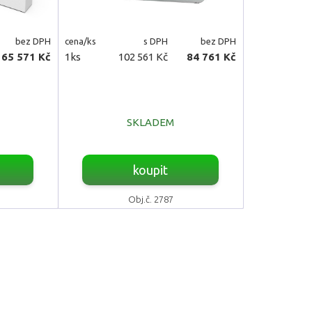
bez DPH
cena/ks
s DPH
bez DPH
65 571 Kč
1ks
102 561 Kč
84 761 Kč
SKLADEM
koupit
Obj.č. 2787