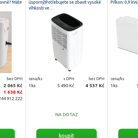
zovně? Máte
úsporný)Potřebujete se zbavit vysoké
Příkon: 0,9 kW
vlhkosti ve…
bez DPH
cena/ks
s DPH
bez DPH
cena/ks
2 065 Kč
1ks
5 490 Kč
4 537 Kč
1ks
1 638 Kč
44 912 222
NA DOTAZ
koupit