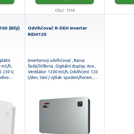
Obj.č. 1518
00 (Bílý)
Odvlhčovač R-DEH Inverter
RIDH120
itální
Invertorový odvlhčovač , Barva:
0 m3/h,
Šedá/Stříbrná , Digitální display: Ano ,
: 230 V,
Ventilátor: 1200 m3/h, Odvlhčení: 120
ladivo:…
l/den, Sání / výtlak: spodem/horem ,…