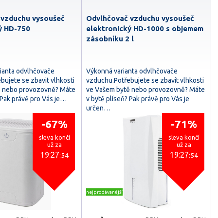
 vzduchu vysoušeč
Odvlhčovač vzduchu vysoušeč
ý HD-750
elektronický HD-1000 s objemem
zásobníku 2 l
rianta odvlhčovače
Výkonná varianta odvlhčovače
bujete se zbavit vlhkosti
vzduchu.Potřebujete se zbavit vlhkosti
ě nebo provozovně? Máte
ve Vašem bytě nebo provozovně? Máte
 Pak právě pro Vás je…
v bytě plíseň? Pak právě pro Vás je
určen…
-67%
-71%
sleva končí
sleva končí
už za
už za
19:27
19:27
:53
:53
nejprodávanější