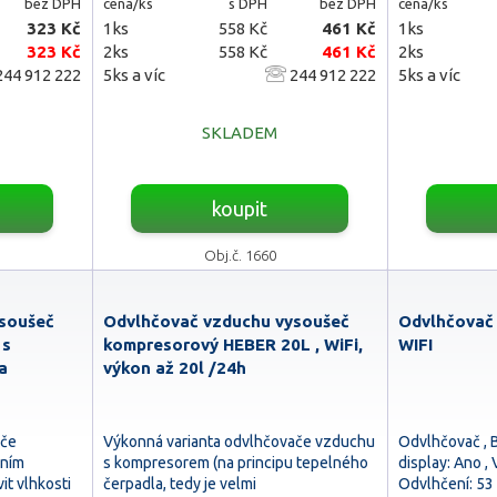
bez DPH
cena/ks
s DPH
bez DPH
cena/ks
323 Kč
1ks
558 Kč
461 Kč
1ks
323 Kč
2ks
558 Kč
461 Kč
2ks
44 912 222
5ks a víc
244 912 222
5ks a víc
SKLADEM
koupit
Obj.č. 1660
soušeč
Odvlhčovač vzduchu vysoušeč
Odvlhčovač S
 s
kompresorový HEBER 20L , WiFi,
WIFI
a
výkon až 20l /24h
ače
Výkonná varianta odvlhčovače vzduchu
Odvlhčovač , Ba
ením
s kompresorem (na principu tepelného
display: Ano , 
it vlhkosti
čerpadla, tedy je velmi
Odvlhčení: 53 