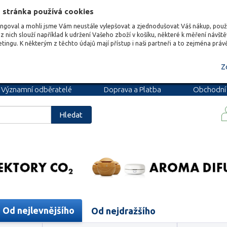
 stránka používá cookies
ungoval a mohli jsme Vám neustále vylepšovat a zjednodušovat Váš nákup, pou
z nich slouží například k udržení Vašeho zboží v košíku, některé k měření návšt
etingu. K některým z těchto údajů mají přístup i naši partneři a to zejména prá
Z
Významní odběratelé
Doprava a Platba
Obchodní
podmínky
Blog
Kariéra
Hledat
Od nejlevnějšího
Od nejdražšího