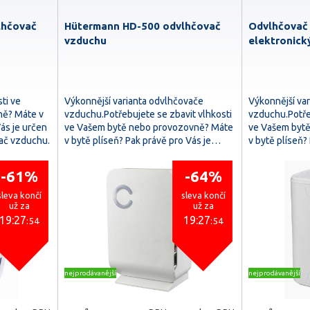
lhčovač
Hütermann HD-500 odvlhčovač
Odvlhčovač
vzduchu
elektronick
ti ve
Výkonnější varianta odvlhčovače
Výkonnější va
ně? Máte v
vzduchu.Potřebujete se zbavit vlhkosti
vzduchu.Potře
Vás je určen
ve Vašem bytě nebo provozovně? Máte
ve Vašem byt
ač vzduchu.
v bytě plíseň? Pak právě pro Vás je…
v bytě plíseň?
-61%
-64%
sleva končí
sleva končí
už za
už za
19:27
19:27
:53
:53
nejprodávanější
nejprodávanější