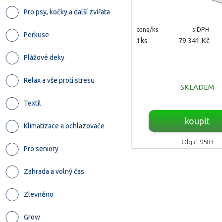
Pro psy, kočky a další zvířata
cena/ks
s DPH
Perkuse
1ks
79 341 Kč
Plážové deky
Relax a vše proti stresu
SKLADEM
Textil
koupit
Klimatizace a ochlazovače
Obj.č. 9583
Pro seniory
Zahrada a volný čas
Zlevněno
Grow