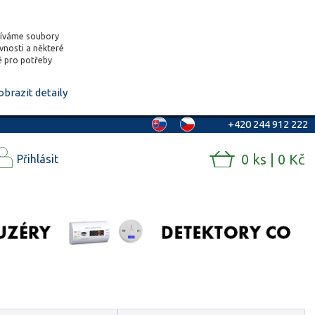
žíváme soubory
ěvnosti a některé
vě pro potřeby
obrazit detaily
+420 244 912 222
0 ks | 0 Kč
Přihlásit