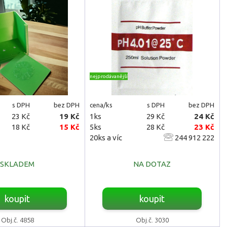
nejprodávanější
s DPH
bez DPH
cena/ks
s DPH
bez DPH
23 Kč
19 Kč
1ks
29 Kč
24 Kč
18 Kč
15 Kč
5ks
28 Kč
23 Kč
20ks a víc
244 912 222
SKLADEM
NA DOTAZ
koupit
koupit
Obj.č. 4858
Obj.č. 3030