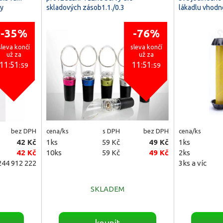
by
skladových zásob1.1./0.3
lákadlu vhodn
-35%
-76%
sleva končí
sleva končí
už za
už za
11:51
11:51
:58
:58
bez DPH
cena/ks
s DPH
bez DPH
cena/ks
42 Kč
1ks
59 Kč
49 Kč
1ks
42 Kč
10ks
59 Kč
49 Kč
2ks
44 912 222
3ks a víc
SKLADEM
koupit