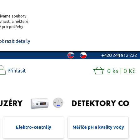
žíváme soubory
ěvnosti a některé
vě pro potřeby
obrazit detaily
+420 244 912 222
0 ks | 0 Kč
Přihlásit
Elektro-centrály
Měřiče pH a kvality vody