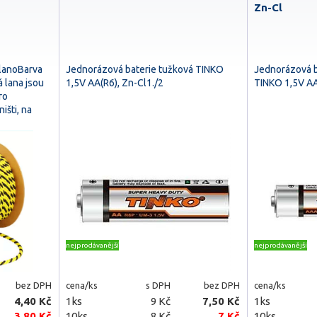
Zn-Cl
lanoBarva
Jednorázová baterie tužková TINKO
Jednorázová b
 lana jsou
1,5V AA(R6), Zn-Cl1./2
TINKO 1,5V AA
ro
išti, na
nejprodávanější
nejprodávanější
bez DPH
cena/ks
s DPH
bez DPH
cena/ks
4,40 Kč
1ks
9 Kč
7,50 Kč
1ks
3,80 Kč
10ks
8 Kč
7 Kč
10ks