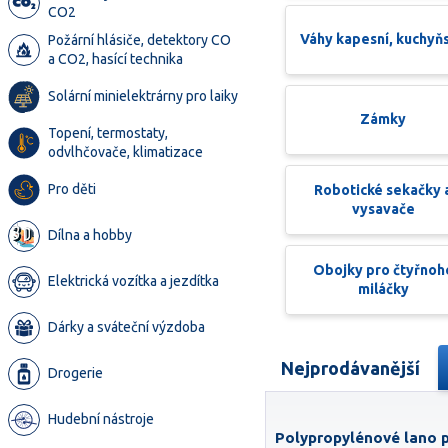
CO2
Váhy kapesní, kuchyň
Požární hlásiče, detektory CO
a CO2, hasící technika
Solární minielektrárny pro laiky
Zámky
Topení, termostaty,
odvlhčovače, klimatizace
Pro děti
Robotické sekačky 
vysavače
Dílna a hobby
Obojky pro čtyřnoh
Elektrická vozítka a jezdítka
miláčky
Dárky a sváteční výzdoba
Nejprodávanější
Drogerie
Hudební nástroje
Polypropylénové lano 