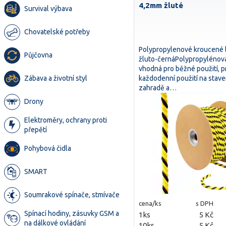
4,2mm žluté
Survival výbava
Chovatelské potřeby
Polypropylenové kroucené 
Půjčovna
žluto-černáPolypropylénová
vhodná pro běžné použití, p
každodenní použití na staven
Zábava a životní styl
zahradě a…
Drony
Elektroměry, ochrany proti
přepětí
Pohybová čidla
SMART
Soumrakové spínače, stmívače
cena/ks
s DPH
Spínací hodiny, zásuvky GSM a
1ks
5 Kč
na dálkové ovládání
10ks
5 Kč