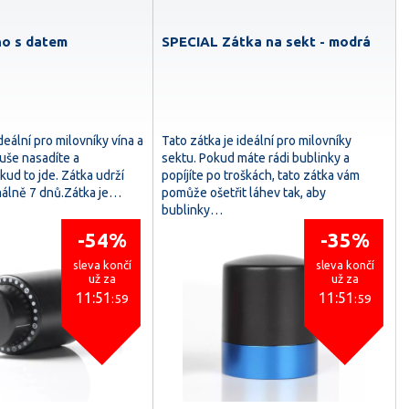
no s datem
SPECIAL Zátka na sekt - modrá
deální pro milovníky vína a
Tato zátka je ideální pro milovníky
uše nasadíte a
sektu. Pokud máte rádi bublinky a
ud to jde. Zátka udrží
popíjíte po troškách, tato zátka vám
málně 7 dnů.Zátka je…
pomůže ošetřit láhev tak, aby
bublinky…
-54%
-35%
sleva končí
sleva končí
už za
už za
11:51
11:51
:58
:58