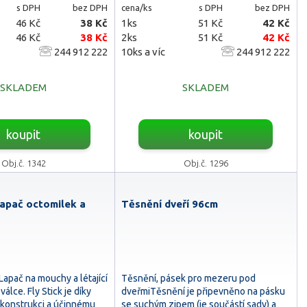
s DPH
bez DPH
cena/ks
s DPH
bez DPH
46 Kč
38 Kč
1ks
51 Kč
42 Kč
46 Kč
38 Kč
2ks
51 Kč
42 Kč
244 912 222
10ks a víc
244 912 222
SKLADEM
SKLADEM
koupit
koupit
Obj.č. 1342
Obj.č. 1296
Lapač octomilek a
Těsnění dveří 96cm
apač na mouchy a létající
Těsnění, pásek pro mezeru pod
álce. Fly Stick je díky
dveřmiTěsnění je připevněno na pásku
 konstrukci a účinnému
se suchým zipem (je součástí sady) a