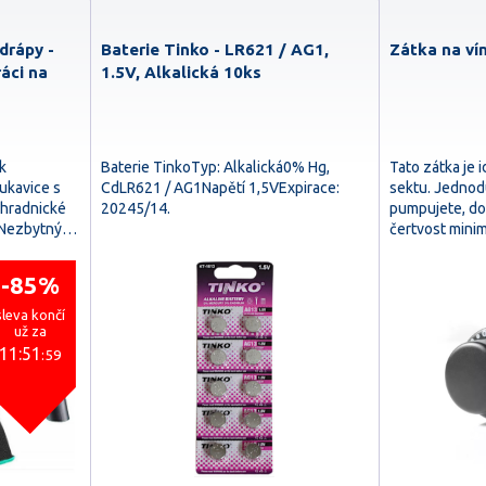
drápy -
Baterie Tinko - LR621 / AG1,
Zátka na ví
ráci na
1.5V, Alkalická 10ks
k
Baterie TinkoTyp: Alkalická0% Hg,
Tato zátka je i
rukavice s
CdLR621 / AG1Napětí 1,5VExpirace:
sektu. Jednod
ahradnické
20245/14.
pumpujete, dok
ý Nezbytný…
čertvost mini
-85%
sleva končí
už za
11:51
:58