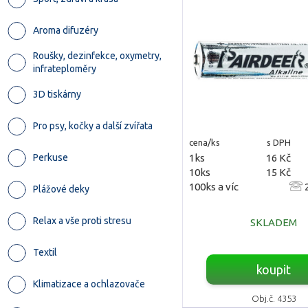
Aroma difuzéry
Roušky, dezinfekce, oxymetry,
infrateploměry
3D tiskárny
Pro psy, kočky a další zvířata
cena/ks
s DPH
1ks
16 Kč
Perkuse
10ks
15 Kč
100ks a víc
2
Plážové deky
Relax a vše proti stresu
SKLADEM
Textil
koupit
Klimatizace a ochlazovače
Obj.č. 4353