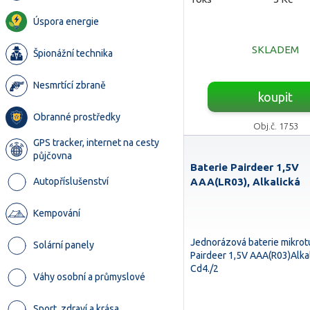
Úspora energie
SKLADEM
Špionážní technika
Nesmrtící zbraně
koupit
Obranné prostředky
Obj.č. 1753
GPS tracker, internet na cesty
půjčovna
Baterie Pairdeer 1,5V
AAA(LR03), Alkalická
Autopříslušenství
Kempování
Jednorázová baterie mikro
Solární panely
Pairdeer 1,5V AAA(R03)Alka
Cd4./2
Váhy osobní a průmyslové
Sport, zdraví a krása