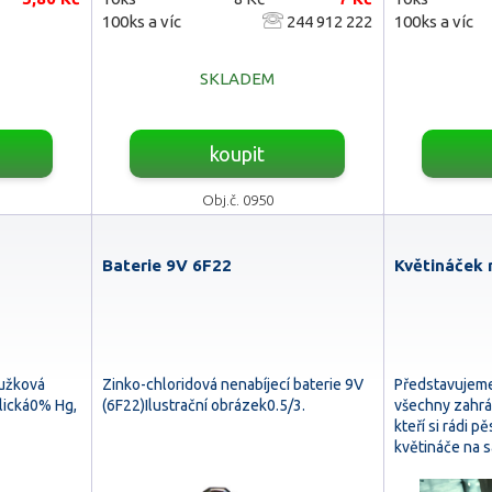
100ks a víc
244 912 222
100ks a víc
SKLADEM
koupit
Obj.č. 0950
Baterie 9V 6F22
Květináček 
tužková
Zinko-chloridová nenabíjecí baterie 9V
Představujeme
lická0% Hg,
(6F22)Ilustrační obrázek0.5/3.
všechny zahrád
kteří si rádi p
květináče na 