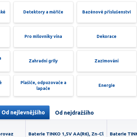
ské
Detektory a měřiče
Bazénové příslušenstvi
Pro milovníky vína
Dekorace
a
Zahradní grily
Zazimování
é
Plašiče, odpuzovače a
Energie
lapače
Od nejlevnějšího
Od nejdražšího
provaz
Baterie TINKO 1,5V AA(R6), Zn-Cl
Baterie TIN