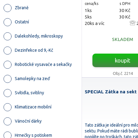
cena/ks
s DPH
Zbraně
1ks
30 Kč
5ks
30 Kč
Ostatní
20ks a víc
2
Dalekohledy, mikroskopy
SKLADEM
Dezinfekce od 9,-Kč
koupit
Robotické vysavače a sekačky
Obj.č. 2214
Samolepky na zeď
SPECIAL Zátka na sekt 
Svítidla, svítilny
Klimatizace mobilní
Vánoční dárky
Tato zátka je ideální pro mil
sektu. Pokud máte rádi bubl
Hrnečky s potiskem
popíjíte po troškách, tato z