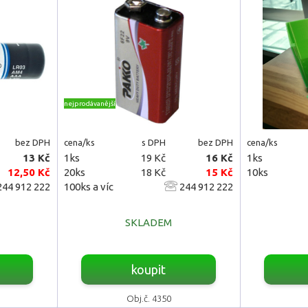
nejprodávanější
bez DPH
cena/ks
s DPH
bez DPH
cena/ks
13 Kč
1ks
19 Kč
16 Kč
1ks
12,50 Kč
20ks
18 Kč
15 Kč
10ks
44 912 222
100ks a víc
244 912 222
SKLADEM
koupit
Obj.č. 4350