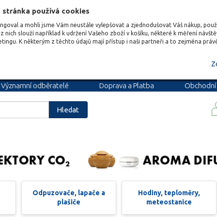
 stránka používá cookies
ungoval a mohli jsme Vám neustále vylepšovat a zjednodušovat Váš nákup, pou
z nich slouží například k udržení Vašeho zboží v košíku, některé k měření návšt
etingu. K některým z těchto údajů mají přístup i naši partneři a to zejména prá
Z
Významní odběratelé
Doprava a Platba
Obchodní
podmínky
Blog
Kariéra
Hledat
Odpuzovače, lapače a
Hodiny, teploměry,
plašiče
meteostanice