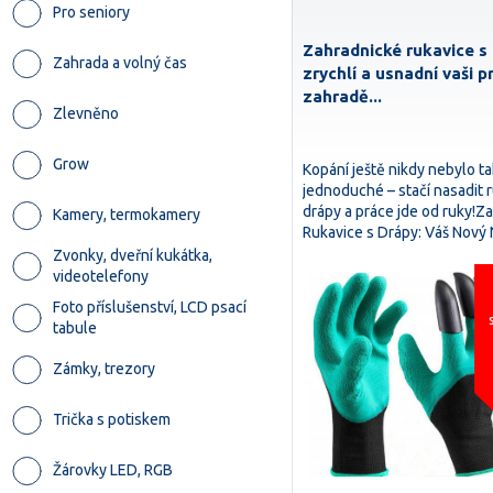
Pro seniory
Zahradnické rukavice s 
Zahrada a volný čas
zrychlí a usnadní vaši p
zahradě...
Zlevněno
Grow
Kopání ještě nikdy nebylo ta
jednoduché – stačí nasadit 
drápy a práce jde od ruky!Z
Kamery, termokamery
Rukavice s Drápy: Váš Nov
Zvonky, dveřní kukátka,
videotelefony
Foto příslušenství, LCD psací
tabule
Zámky, trezory
Trička s potiskem
Žárovky LED, RGB