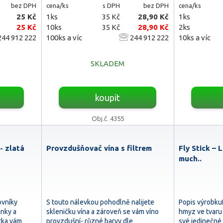
bez DPH
cena/ks
s DPH
bez DPH
cena/ks
25 Kč
1ks
35 Kč
28,90 Kč
1ks
25 Kč
10ks
35 Kč
28,90 Kč
2ks
44 912 222
100ks a víc
244 912 222
10ks a víc
SKLADEM
koupit
Obj.č. 4355
- zlatá
Provzdušňovač vína s filtrem
Fly Stick – 
much..
ovníky
S touto nálevkou pohodlně nalijete
Popis výrobkuL
inky a
skleničku vína a zároveň se vám víno
hmyz ve tvaru v
átka vám
provzdušní- různé barvy dle
své jedinečné