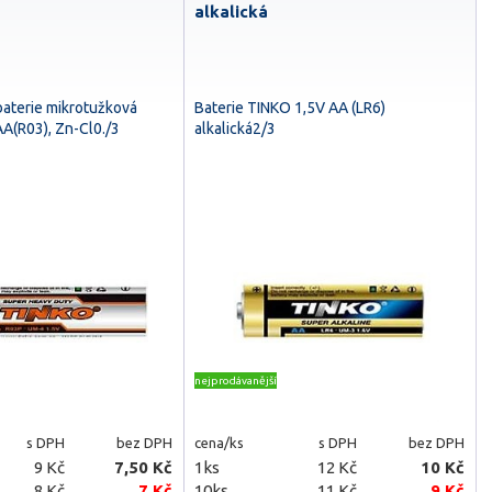
alkalická
aterie mikrotužková
Baterie TINKO 1,5V AA (LR6)
A(R03), Zn-Cl0./3
alkalická2/3
nejprodávanější
s DPH
bez DPH
cena/ks
s DPH
bez DPH
9 Kč
7,50 Kč
1ks
12 Kč
10 Kč
8 Kč
7 Kč
10ks
11 Kč
9 Kč