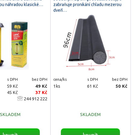
ou náhradou klasické…
zabraňuje pronikání chladu mezerou
dveří…
s DPH
bez DPH
cena/ks
s DPH
bez DPH
59 Kč
49 Kč
1ks
61 Kč
50 Kč
45 Kč
37 Kč
244 912 222
SKLADEM
SKLADEM
koupit
koupit