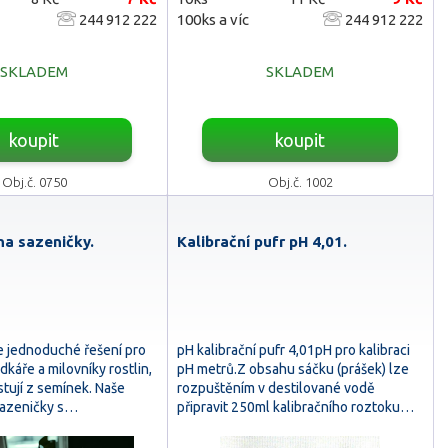
244 912 222
100ks a víc
244 912 222
SKLADEM
SKLADEM
koupit
koupit
Obj.č. 0750
Obj.č. 1002
na sazeničky.
Kalibrační pufr pH 4,01.
 jednoduché řešení pro
pH kalibrační pufr 4,01pH pro kalibraci
káře a milovníky rostlin,
pH metrů.Z obsahu sáčku (prášek) lze
ěstují z semínek. Naše
rozpuštěním v destilované vodě
sazeničky s…
připravit 250ml kalibračního roztoku…