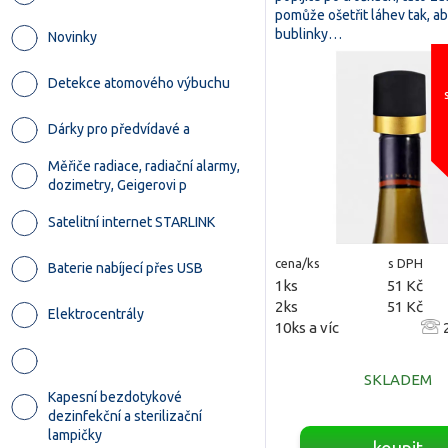
pomůže ošetřit láhev tak, a
bublinky…
Novinky
Detekce atomového výbuchu
Dárky pro předvídavé a
Měřiče radiace, radiační alarmy,
dozimetry, Geigerovi p
Satelitní internet STARLINK
cena/ks
s DPH
Baterie nabíjecí přes USB
1ks
51 Kč
2ks
51 Kč
Elektrocentrály
10ks a víc
2
SKLADEM
Kapesní bezdotykové
dezinfekční a sterilizační
lampičky
koupit