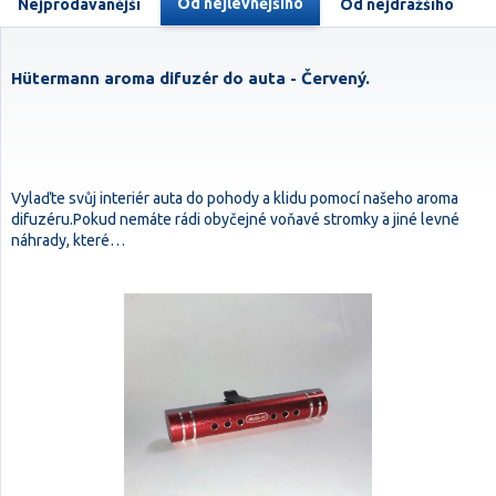
Od nejlevnějšího
Nejprodávanější
Od nejdražšího
Hütermann aroma difuzér do auta - Červený.
Vylaďte svůj interiér auta do pohody a klidu pomocí našeho aroma
difuzéru.Pokud nemáte rádi obyčejné voňavé stromky a jiné levné
náhrady, které…