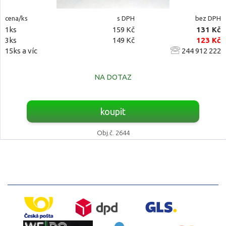
cena/ks
s DPH
bez DPH
1ks
159 Kč
131 Kč
3ks
149 Kč
123 Kč
15ks a víc
244 912 222
NA DOTAZ
koupit
Obj.č. 2644