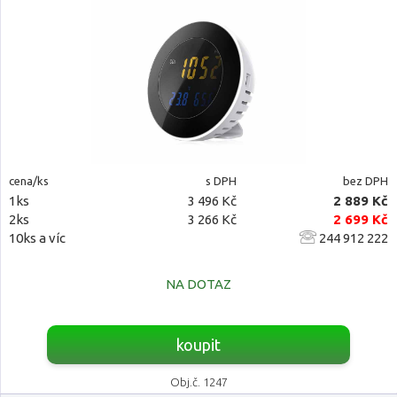
cena/ks
s DPH
bez DPH
1ks
3 496 Kč
2 889 Kč
2ks
3 266 Kč
2 699 Kč
10ks a víc
244 912 222
NA DOTAZ
koupit
Obj.č. 1247