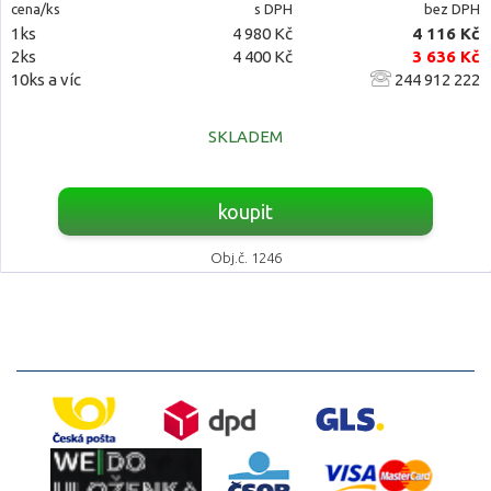
cena/ks
s DPH
bez DPH
1ks
4 980 Kč
4 116 Kč
2ks
4 400 Kč
3 636 Kč
10ks a víc
244 912 222
SKLADEM
koupit
Obj.č. 1246