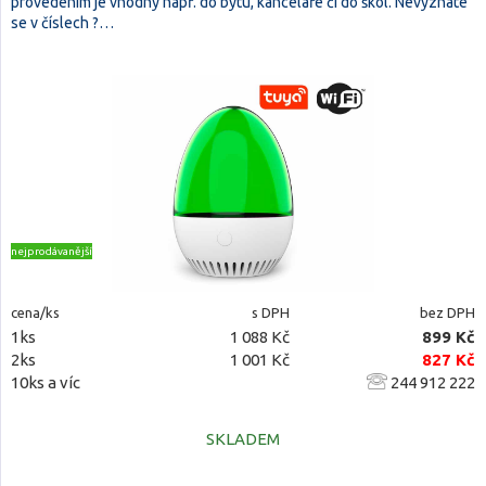
provedením je vhodný např. do bytu, kanceláře či do škol. Nevyznáte
se v číslech ?…
nejprodávanější
cena/ks
s DPH
bez DPH
1ks
1 088 Kč
899 Kč
2ks
1 001 Kč
827 Kč
10ks a víc
244 912 222
SKLADEM