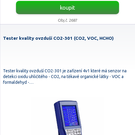
koupit
Obj.č. 2687
Tester kvality ovzduší CO2-301 (CO2, VOC, HCHO)
Tester kvality ovzduší CO2-301 je zařízení 4v1 které má senzor na
detekci oxidu uhličitého - CO2, na těkavé organické látky - VOC a
formaldehyd -…