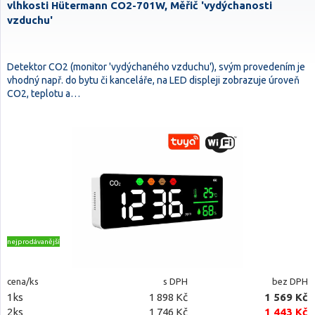
vlhkosti Hütermann CO2-701W, Měřič 'vydýchanosti
vzduchu'
Detektor CO2 (monitor 'vydýchaného vzduchu'), svým provedením je
vhodný např. do bytu či kanceláře, na LED displeji zobrazuje úroveň
CO2, teplotu a…
nejprodávanější
cena/ks
s DPH
bez DPH
1ks
1 898 Kč
1 569 Kč
2ks
1 746 Kč
1 443 Kč