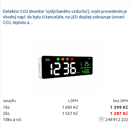
Detektor CO2 (monitor 'vydýchaného vzduchu'), svým provedením je
vhodný např. do bytu či kanceláře, na LED displeji zobrazuje úroveň
CO2, teplotu a…
cena/ks
s DPH
bez DPH
1ks
1 693 Kč
1 399 Kč
2ks
1 557 Kč
1 287 Kč
10ks a víc
244 912 222