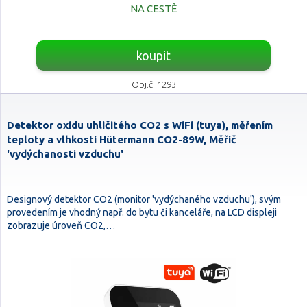
NA CESTĚ
koupit
Obj.č. 1293
Detektor oxidu uhličitého CO2 s WiFi (tuya), měřením
teploty a vlhkosti Hütermann CO2-89W, Měřič
'vydýchanosti vzduchu'
Designový detektor CO2 (monitor 'vydýchaného vzduchu'), svým
provedením je vhodný např. do bytu či kanceláře, na LCD displeji
zobrazuje úroveň CO2,…