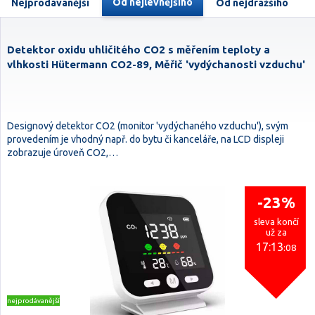
Od nejlevnějšího
Nejprodávanější
Od nejdražšího
Detektor oxidu uhličitého CO2 s měřením teploty a
vlhkosti Hütermann CO2-89, Měřič 'vydýchanosti vzduchu'
Designový detektor CO2 (monitor 'vydýchaného vzduchu'), svým
provedením je vhodný např. do bytu či kanceláře, na LCD displeji
zobrazuje úroveň CO2,…
-23%
sleva končí
už za
17:13
:08
nejprodávanější