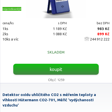
nejprodávanější
cena/ks
s DPH
bez DPH
1ks
1 189 Kč
983 Kč
2ks
1 088 Kč
899 Kč
10ks a víc
244 912 222
SKLADEM
koupit
Obj.č. 1259
Detektor oxidu uhličitého CO2 s měřením teploty a
vlhkosti Hütermann CO2-701, Měřič 'vydýchanosti
vzduchu'