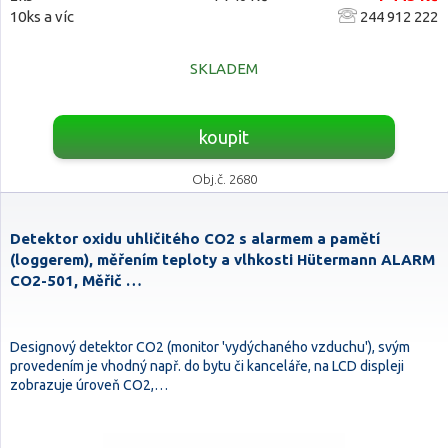
10ks a víc
244 912 222
SKLADEM
koupit
Obj.č. 2680
Detektor oxidu uhličitého CO2 s alarmem a pamětí
(loggerem), měřením teploty a vlhkosti Hütermann ALARM
CO2-501, Měřič …
Designový detektor CO2 (monitor 'vydýchaného vzduchu'), svým
provedením je vhodný např. do bytu či kanceláře, na LCD displeji
zobrazuje úroveň CO2,…