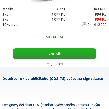
cena/ks
s DPH
bez DPH
1ks
1 077 Kč
890 Kč
2ks
1 077 Kč
890 Kč
10ks a víc
244 912 222
SKLADEM
koupit
Obj.č. 2689
Detektor oxidu uhličitého (CO2-75) světelná signalizace
Designový detektor CO2 (monitor 'vydýchaného vzduchu'), svým