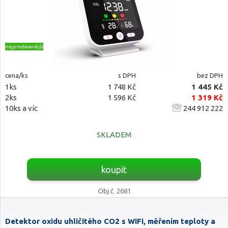
nejprodávanější
cena/ks
s DPH
bez DPH
1ks
1 748 Kč
1 445 Kč
2ks
1 596 Kč
1 319 Kč
10ks a víc
244 912 222
SKLADEM
koupit
Obj.č. 2681
Detektor oxidu uhličitého CO2 s WiFi, měřením teploty a