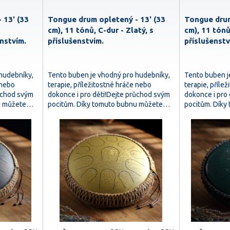
 13' (33
Tongue drum opletený - 13' (33
Tongue drum
cm), 11 tónů, C-dur - Zlatý, s
cm), 11 tónů
nstvím.
příslušenstvím.
příslušenst
hudebníky,
Tento buben je vhodný pro hudebníky,
Tento buben j
 nebo
terapie, příležitostné hráče nebo
terapie, příle
růchod svým
dokonce i pro děti!Dejte průchod svým
dokonce i pro
nu můžete…
pocitům. Díky tomuto bubnu můžete…
pocitům. Dík