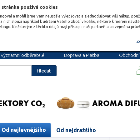
 stránka používá cookies
ungoval a mohli jsme Vám neustále vylepšovat a zjednodušovat Váš nákup, pou
z nich slouží například k udržení Vašeho zboží v košíku, některé k měření návšt
etingu. K některým z těchto údajů mají přístup i naši partneři a to zejména prá
Z
Významní odběratelé
Doprava a Platba
Obchodní
podmínky
Blog
Kariéra
Hledat
Od nejlevnějšího
Od nejdražšího