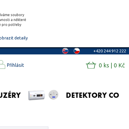
žíváme soubory
ěvnosti a některé
vě pro potřeby
obrazit detaily
+420 244 912 222
0 ks | 0 Kč
Přihlásit