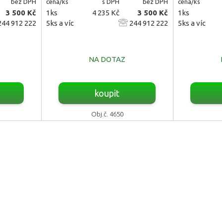
bez DPH
cena/ks
s DPH
bez DPH
cena/ks
3 500 Kč
1ks
4 235 Kč
3 500 Kč
1ks
44 912 222
5ks a víc
244 912 222
5ks a víc
NA DOTAZ
koupit
Obj.č. 4650