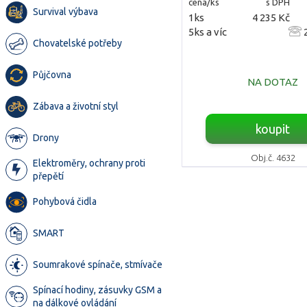
cena/ks
s DPH
Survival výbava
1ks
4 235 Kč
5ks a víc
2
Chovatelské potřeby
Půjčovna
NA DOTAZ
Zábava a životní styl
koupit
Drony
Obj.č. 4632
Elektroměry, ochrany proti
přepětí
Pohybová čidla
SMART
Soumrakové spínače, stmívače
Spínací hodiny, zásuvky GSM a
na dálkové ovládání