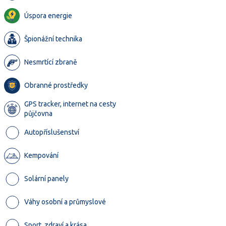
Úspora energie
Špionážní technika
Nesmrtící zbraně
Obranné prostředky
GPS tracker, internet na cesty
půjčovna
Autopříslušenství
Kempování
Solární panely
Váhy osobní a průmyslové
Sport, zdraví a krása