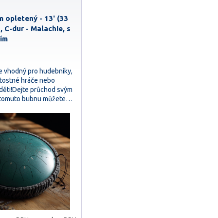
 opletený - 13' (33
, C-dur - Malachie, s
vím
e vhodný pro hudebníky,
žitostné hráče nebo
 děti!Dejte průchod svým
y tomuto bubnu můžete…