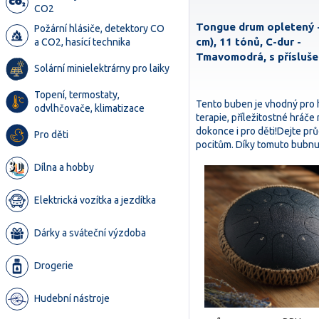
CO2
Tongue drum opletený -
Požární hlásiče, detektory CO
cm), 11 tónů, C-dur -
a CO2, hasící technika
Tmavomodrá, s přísluše
Solární minielektrárny pro laiky
Topení, termostaty,
Tento buben je vhodný pro 
odvlhčovače, klimatizace
terapie, příležitostné hráče
dokonce i pro děti!Dejte p
Pro děti
pocitům. Díky tomuto bub
Dílna a hobby
Elektrická vozítka a jezdítka
Dárky a sváteční výzdoba
Drogerie
Hudební nástroje