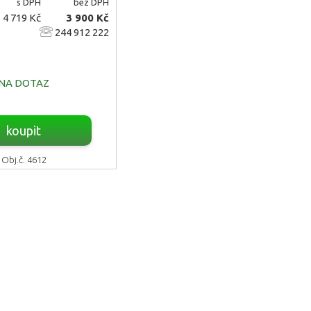
s DPH
bez DPH
4 719 Kč
3 900 Kč
244 912 222
NA DOTAZ
koupit
Obj.č. 4612